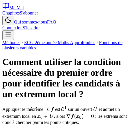
MetMat
Chapitres
S'abonner
Qui sommes-nous
FAQ
Connexion
S'inscrire
Méthodes
›
ECG 2ème année Maths Approfondies
›
Fonctions de
plusieurs variables
Comment utiliser la condition
nécessaire du premier ordre
pour identifier les candidats à
un extremum local ?
1
f
\mathcal{C}^1
U
C
Appliquer le théorème : si
f
est
sur un ouvert
U
et admet un
x_0
∈
\nabla
∇
(
)
=
0
extremum local en
x
U
, alors
f
x
; les extrema sont
0
0
\in
f(x_0)
donc à chercher parmi les points critiques.
U
= 0