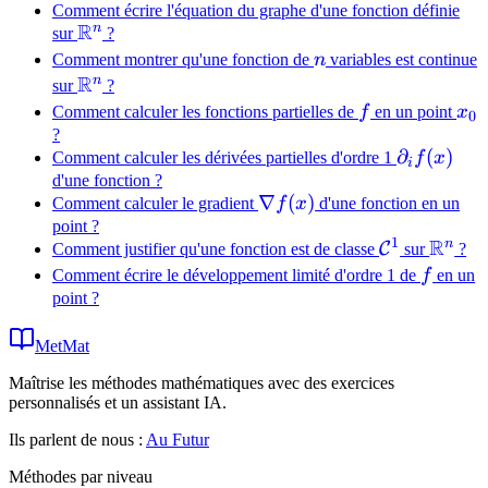
Comment écrire l'équation du graphe d'une fonction définie
R
n
\mathbb{R}^n
sur
?
n
Comment montrer qu'une fonction de
n
variables est continue
R
n
\mathbb{R}^n
sur
?
f
x_
Comment calculer les fonctions partielles de
f
en un point
x
0
?
\partial_i
∂
(
)
Comment calculer les dérivées partielles d'ordre 1
f
x
i
f(x)
d'une fonction ?
\nabla
∇
(
)
Comment calculer le gradient
f
x
d'une fonction en un
f(x)
point ?
1
R
n
\mathcal{
\mat
C
Comment justifier qu'une fonction est de classe
sur
?
f
Comment écrire le développement limité d'ordre 1 de
f
en un
point ?
MetMat
Maîtrise les méthodes mathématiques avec des exercices
personnalisés et un assistant IA.
Ils parlent de nous :
Au Futur
Méthodes par niveau