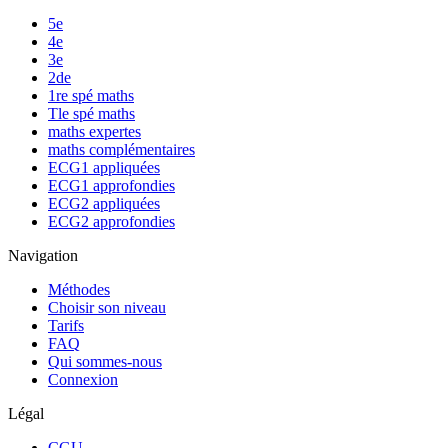
5e
4e
3e
2de
1re spé maths
Tle spé maths
maths expertes
maths complémentaires
ECG1 appliquées
ECG1 approfondies
ECG2 appliquées
ECG2 approfondies
Navigation
Méthodes
Choisir son niveau
Tarifs
FAQ
Qui sommes-nous
Connexion
Légal
CGU