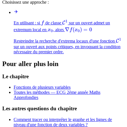
Choisissez une approche :
1
f
\mathcal{C}^1
C
En utilisant : si
f
de classe
sur un ouvert admet un
x_0
\nabla
∇
(
)
=
0
extremum local en
x
, alors
f
x
0
0
f(x_0)
1
\ma
C
Restreindre la recherche d'extrema locaux d'une fonction
= 0
sur un ouvert aux points critiques, en invoquant la condition
nécessaire du premier ordre.
Pour aller plus loin
Le chapitre
Fonctions de plusieurs variables
Toutes les méthodes —
ECG 2ème année Maths
Approfondies
Les autres questions du chapitre
Comment tracer ou interpréter le graphe et les lignes de
niveau d'une fonction de deux variables ?