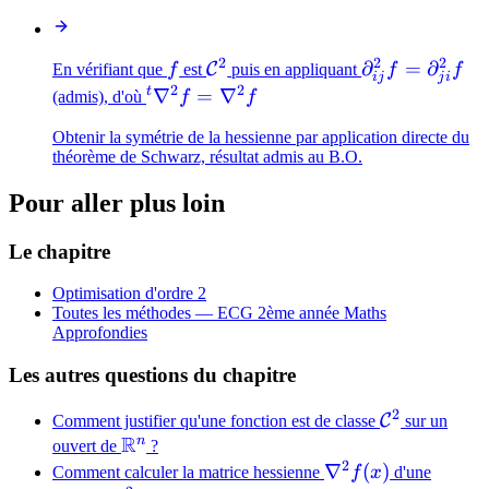
\nabla^2
f
2
2
2
f
\mathcal{C}^2
\partial^2_{i
∂
=
∂
C
En vérifiant que
f
est
puis en appliquant
f
f
ij
j
i
2
2
f =
t
{}^t
∇
=
∇
(admis), d'où
f
f
\partial^2_{j
\nabla^2
Obtenir la symétrie de la hessienne par application directe du
f
f =
théorème de Schwarz, résultat admis au B.O.
\nabla^2
f
Pour aller plus loin
Le chapitre
Optimisation d'ordre 2
Toutes les méthodes —
ECG 2ème année Maths
Approfondies
Les autres questions du chapitre
2
\mathcal{
C
Comment justifier qu'une fonction est de classe
sur un
R
n
\mathbb{R}^n
ouvert de
?
2
\nabla^2
∇
(
)
Comment calculer la matrice hessienne
f
x
d'une