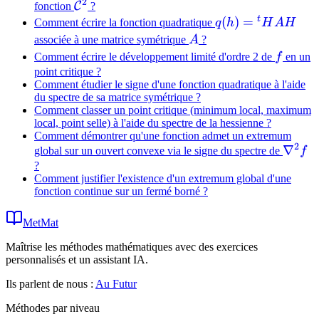
2
f(x)
\mathcal{C}^2
C
fonction
?
t
q(h)
(
)
=
Comment écrire la fonction quadratique
q
h
H
A
H
=
A
associée à une matrice symétrique
A
?
{}^t
f
Comment écrire le développement limité d'ordre 2 de
f
en un
H A
point critique ?
Comment étudier le signe d'une fonction quadratique à l'aide
H
du spectre de sa matrice symétrique ?
Comment classer un point critique (minimum local, maximum
local, point selle) à l'aide du spectre de la hessienne ?
Comment démontrer qu'une fonction admet un extremum
2
\nabl
∇
global sur un ouvert convexe via le signe du spectre de
f
f
?
Comment justifier l'existence d'un extremum global d'une
fonction continue sur un fermé borné ?
MetMat
Maîtrise les méthodes mathématiques avec des exercices
personnalisés et un assistant IA.
Ils parlent de nous :
Au Futur
Méthodes par niveau