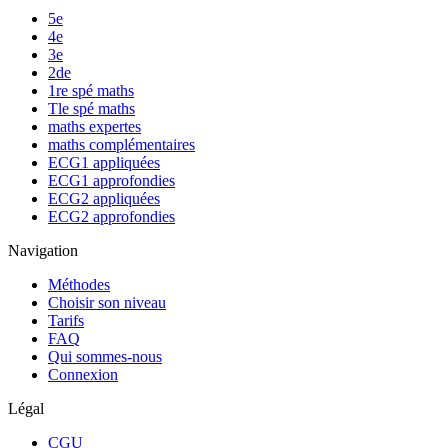
5e
4e
3e
2de
1re spé maths
Tle spé maths
maths expertes
maths complémentaires
ECG1 appliquées
ECG1 approfondies
ECG2 appliquées
ECG2 approfondies
Navigation
Méthodes
Choisir son niveau
Tarifs
FAQ
Qui sommes-nous
Connexion
Légal
CGU