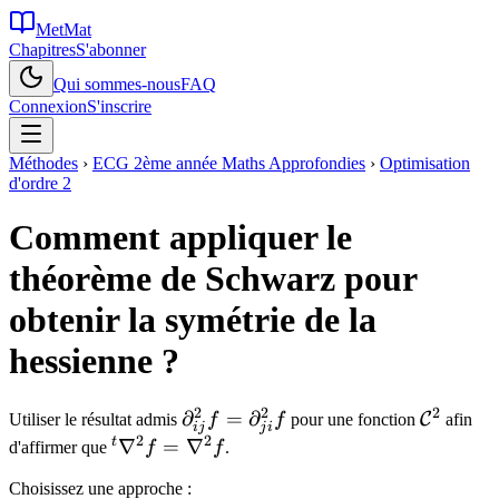
MetMat
Chapitres
S'abonner
Qui sommes-nous
FAQ
Connexion
S'inscrire
Méthodes
›
ECG 2ème année Maths Approfondies
›
Optimisation
d'ordre 2
Comment appliquer le
théorème de Schwarz pour
obtenir la symétrie de la
hessienne ?
2
2
2
\partial^2_{ij}
∂
=
∂
\mathca
C
Utiliser le résultat admis
f
f
pour une fonction
afin
ij
j
i
2
2
f =
t
{}^t
∇
=
∇
d'affirmer que
f
f
.
\partial^2_{ji}
\nabla^2
Choisissez une approche :
f
f =