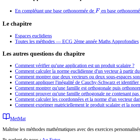
F
En complétant une base orthonormée de
F
en base orthonorm
Le chapitre
Espaces euclidiens
Toutes les méthodes —
ECG 2ème année Maths Approfondies
Les autres questions du chapitre
Comment vérifier qu'une application est un produit scalaire ?
Comment calculer la norme euclidienne d'un vecteur à partir du 
Comment montrer que deux vecteurs ou deux sous-espaces son
Comment appliquer l'inégalité de Cauchy-Schwarz et identifier l
Comment montrer qu'une famille est orthogonale puis orthonor
Comment prouver qu'une famille orthogonale ne contenant pas le
Comment calculer les coordonnées et la norme d'un vecteur da
Comment exprimer matriciellement le produit scalaire et la no
MetMat
Maîtrise les méthodes mathématiques avec des exercices personnalisés 
Ils parlent de nous :
Au Futur