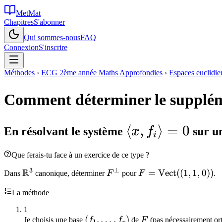
MetMat
Chapitres
S'abonner
Qui sommes-nous
FAQ
Connexion
S'inscrire
Méthodes
›
ECG 2ème année Maths Approfondies
›
Espaces euclidie
Comment déterminer le supplém
\langle
⟨
,
⟩
=
0
En résolvant le système
x
f
sur u
i
x, f_i
Que ferais-tu face à un exercice de ce type ?
\rangle
3
⊥
R
\mathbb{R}^3
F^{\perp}
F =
=
Vect
((
1
,
1
,
0
))
Dans
canonique, déterminer
F
pour
F
.
= 0
\mathrm{Vect}
La méthode
((1,1,0))
1
(f_1,\ldots,f_p)
(
,
…
,
)
F
Je choisis une base
f
f
de
F
(pas nécessairement or
1