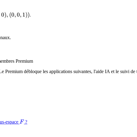
,
0
)
,
(
0
,
0
,
1
))
.
onaux.
x membres Premium
Le Premium débloque les applications suivantes, l'aide IA et le suivi de t
p}
F
us-espace
F
?