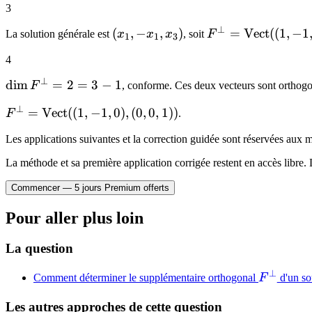
3
\in
\rangle
F^{\perp}
= x_1
⊥
(x_1,
(
,
−
,
)
F^{\perp} =
=
Vect
((
1
,
−
1
La solution générale est
x
x
x
, soit
F
1
1
3
+ x_2
-x_1,
\mathrm{Vect}
4
= 0
x_3)
((1,-1,0),
(0,0,1))
⊥
\dim
dim
=
2
=
3
−
1
F
, conforme. Ces deux vecteurs sont orthog
F^{\perp}
⊥
F^{\perp} =
=
Vect
((
1
,
−
1
,
0
)
,
(
0
,
0
,
1
))
F
.
= 2 = 3 -
\mathrm{Vect}
1
Les applications suivantes et la correction guidée sont réservées au
((1,-1,0),
(0,0,1))
La méthode et sa première application corrigée restent en accès libre. 
Commencer — 5 jours Premium offerts
Pour aller plus loin
La question
⊥
F^{\per
Comment déterminer le supplémentaire orthogonal
F
d'un so
Les autres approches de cette question