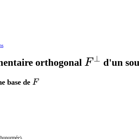
ns
⊥
F^{\perp
entaire orthogonal
d'un sou
F
F
ne base de
F
thonormée).