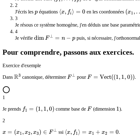
p
2
p
\langle
⟨
,
⟩
=
0
(x_1,
(
,
J'écris les
p
équations
x
f
en les coordonnées
x
1
i
x, f_i
3
Je résous ce système homogène, j'en déduis une base paramétr
\rangle
4
= 0
⊥
\dim
dim
=
−
Je vérifie
F
n
p
puis, si nécessaire, j'orthonorma
F^{\perp}
Pour comprendre, passons aux exercices.
= n - p
Exercice d'exemple
3
⊥
R
\mathbb{R}^3
F^{\perp}
F =
=
Vect
((
1
,
1
,
0
))
Dans
canonique, déterminer
F
pour
F
.
\mathrm{Vect}
((1,1,0))
1
f_1 =
=
(
1
,
1
,
0
)
F
1
1
Je prends
f
comme base de
F
(dimension
).
1
(1,1,0)
2
⊥
x =
=
(
,
,
)
∈
\langle
⟨
,
⟩
=
+
=
0
x
x
x
x
F
ssi
x
f
x
x
.
1
2
3
1
1
2
(x_1,x_2,x_3)
x, f_1