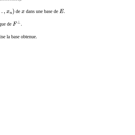
\ldots,x_n)
…
,
)
x
E
x
de
x
dans une base de
E
.
n
⊥
F^{\perp}
ique de
F
.
lise la base obtenue.