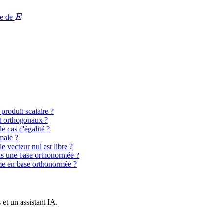
E
ée de
E
produit scalaire ?
t orthogonaux ?
e cas d'égalité ?
male ?
 vecteur nul est libre ?
ns une base orthonormée ?
rme en base orthonormée ?
et un assistant IA.