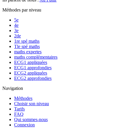
Méthodes par niveau
5e
4e
3e
2de
1re spé maths
Tle spé maths
maths expertes
maths complémentaires
ECG1 appliquées
ECG1 approfondies
ECG2 appliquées
ECG2 approfondies
Navigation
Méthodes
Choisir son niveau
Tarifs
FAQ
Qui sommes-nous
Connexion