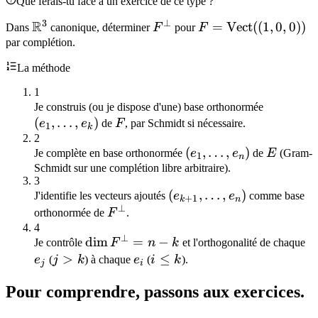
Que ferais-tu face à un exercice de ce type ?
3
⊥
R
\mathbb{R}^3
F^{\perp}
F =
=
Vect
((
1
,
0
,
0
))
Dans
canonique, déterminer
F
pour
F
\mathrm{Vect}
par complétion.
((1,0,0))
La méthode
1
(e_1,\ldo
Je construis (ou je dispose d'une) base orthonormée
(
,
…
,
)
F
e
e
de
F
, par Schmidt si nécessaire.
1
k
2
(e_1,\ldots,e_n)
(
,
…
,
)
E
Je complète en base orthonormée
e
e
de
E
(Gram-
1
n
Schmidt sur une complétion libre arbitraire).
3
(e_{k+1},\ldots,e_n)
(
,
…
,
)
J'identifie les vecteurs ajoutés
e
e
comme base
+
1
k
n
⊥
F^{\perp}
orthonormée de
F
.
4
⊥
\dim
dim
=
−
e_
Je contrôle
F
n
k
et l'orthogonalité de chaque
F^{\perp}
j
>
e_i
i
≤
e
(
j
k
) à chaque
e
(
i
k
).
j
i
= n - k
>
\leq
Pour comprendre, passons aux exercices.
k
k