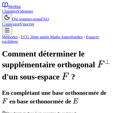
MetMat
Chapitres
S'abonner
Qui sommes-nous
FAQ
Connexion
S'inscrire
Méthodes
›
ECG 2ème année Maths Approfondies
›
Espaces
euclidiens
Comment déterminer le
⊥
F^{
supplémentaire orthogonal
F
F
d'un sous-espace
?
F
F
En complétant une base orthonormée de
E
F
en base orthonormée de
E