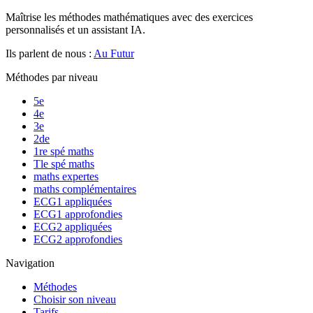
Maîtrise les méthodes mathématiques avec des exercices
personnalisés et un assistant IA.
Ils parlent de nous :
Au Futur
Méthodes par niveau
5e
4e
3e
2de
1re spé maths
Tle spé maths
maths expertes
maths complémentaires
ECG1 appliquées
ECG1 approfondies
ECG2 appliquées
ECG2 approfondies
Navigation
Méthodes
Choisir son niveau
Tarifs