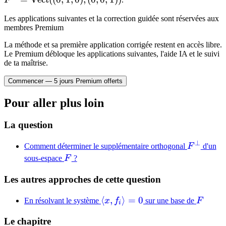
(e_2, e_3)
3
\mathrm{Vect}
-
Les applications suivantes et la correction guidée sont réservées aux
((0,1,0), (0,0,1))
1
membres Premium
La méthode et sa première application corrigée restent en accès libre.
Le Premium débloque les applications suivantes, l'aide IA et le suivi
de ta maîtrise.
Commencer — 5 jours Premium offerts
Pour aller plus loin
La question
⊥
F^{\per
Comment déterminer le supplémentaire orthogonal
F
d'un
F
sous-espace
F
?
Les autres approches de cette question
\langle
⟨
,
⟩
=
0
F
En résolvant le système
x
f
sur une base de
F
i
x, f_i
Le chapitre
\rangle