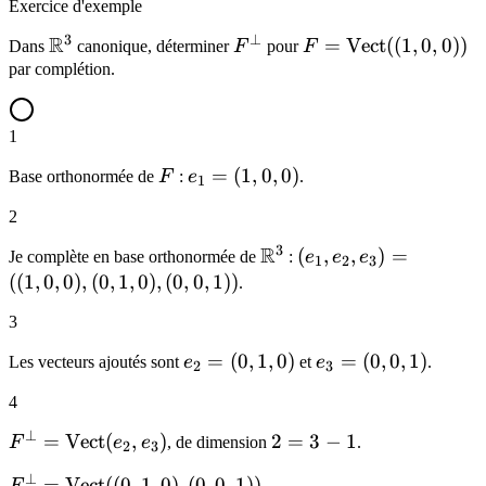
Exercice d'exemple
3
⊥
R
\mathbb{R}^3
F^{\perp}
F =
=
Vect
((
1
,
0
,
0
))
Dans
canonique, déterminer
F
pour
F
\mathrm{Vect}
par complétion.
((1,0,0))
1
F
e_1 =
=
(
1
,
0
,
0
)
Base orthonormée de
F
:
e
.
1
(1,0,0)
2
3
R
\mathbb{R}^3
(e_1,
(
,
,
)
=
Je complète en base orthonormée de
:
e
e
e
1
2
3
e_2,
((
1
,
0
,
0
)
,
(
0
,
1
,
0
)
,
(
0
,
0
,
1
))
.
e_3) =
3
((1,0,0),
(0,1,0),
e_2 =
=
(
0
,
1
,
0
)
e_3 =
=
(
0
,
0
,
1
)
Les vecteurs ajoutés sont
e
et
e
.
2
3
(0,0,1))
(0,1,0)
(0,0,1)
4
⊥
F^{\perp} =
=
Vect
(
,
)
2
2
=
3
−
1
F
e
e
, de dimension
.
2
3
\mathrm{Vect}
=
⊥
F^{\perp} =
=
Vect
((
0
,
1
,
0
)
,
(
0
,
0
,
1
))
F
.