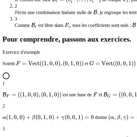
i
i
i
i
= (v_i^{(1)},
2
\mathcal{B}
\dots,
B
J'écris une combinaison linéaire nulle de
, je regroupe les t
v_i^{(d_i)})
3
\mathcal{B}_i
F_i
\
B
B
Comme
est libre dans
F
, tous les coefficients sont nuls :
i
i
Pour comprendre, passons aux exercices.
Exercice d'exemple
F =
=
Vect
((
1
,
0
,
0
)
,
(
0
,
1
,
0
))
G =
=
Vect
((
0
,
0
,
1
))
Soient
F
et
G
\mathrm{Vect}
\mathrm{Vect}
((1,0,0), (0,1,0))
((0,0,1))
1
\mathcal{B}_F
=
((
1
,
0
,
0
)
,
(
0
,
1
,
0
))
F
\mathcal{B
=
((
0
,
0
,
B
B
est une base de
F
et
F
G
= ((1,0,0),
= ((0,0,1))
2
(0,1,0))
\alpha(1,0,0)
(
1
,
0
,
0
)
+
(
0
,
1
,
0
)
+
(
0
,
0
,
1
)
=
0
(\alpha,
(
,
,
)
=
α
β
γ
donne
α
β
γ
+ \beta(0,1,0)
\beta,
3
+
\gamma)