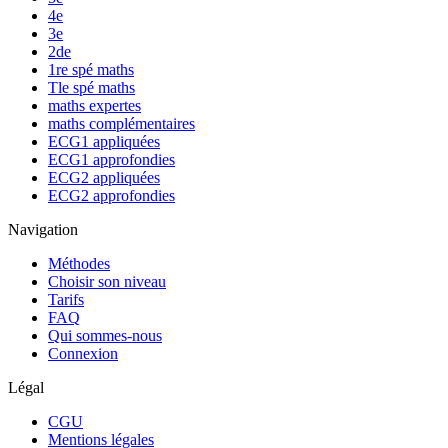
4e
3e
2de
1re spé maths
Tle spé maths
maths expertes
maths complémentaires
ECG1 appliquées
ECG1 approfondies
ECG2 appliquées
ECG2 approfondies
Navigation
Méthodes
Choisir son niveau
Tarifs
FAQ
Qui sommes-nous
Connexion
Légal
CGU
Mentions légales