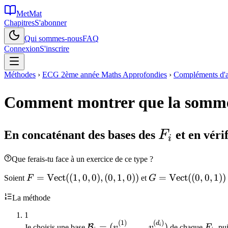
MetMat
Chapitres
S'abonner
Qui sommes-nous
FAQ
Connexion
S'inscrire
Méthodes
›
ECG 2ème année Maths Approfondies
›
Compléments d'al
Comment montrer que la somme 
F_i
En concaténant des bases des
F
et en vérif
i
Que ferais-tu face à un exercice de ce type ?
F =
=
Vect
((
1
,
0
,
0
)
,
(
0
,
1
,
0
))
G =
=
Vect
((
0
,
0
,
1
))
Soient
F
et
G
\mathrm{Vect}
\mathrm{Vect}
La méthode
((1,0,0), (0,1,0))
((0,0,1))
1
(
1
)
(
)
\mathcal{B}_i
F_i
d
=
(
,
…
,
)
i
B
Je choisis une base
v
v
de chaque
F
, pu