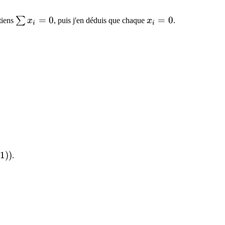
\sum
=
0
x_i
=
0
∑
btiens
x
, puis j'en déduis que chaque
x
.
i
i
x_i
=
= 0
0
1
))
.