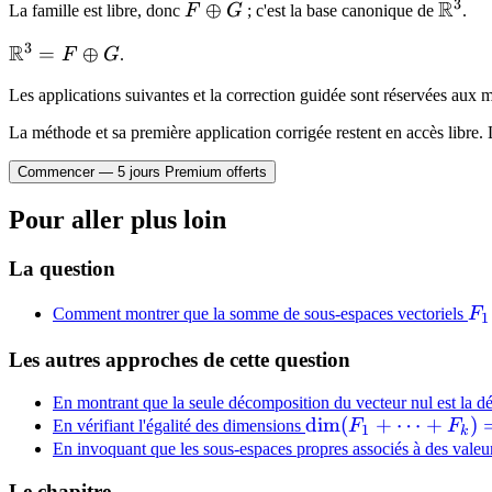
\gamma(0,0,1)
= (0,0,0)
3
R
F
⊕
\mat
La famille est libre, donc
F
G
; c'est la base canonique de
.
= 0
\oplus
3
R
\mathbb{R}^3
=
⊕
F
G
.
G
= F \oplus G
Les applications suivantes et la correction guidée sont réservées au
La méthode et sa première application corrigée restent en accès libre. 
Commencer — 5 jours Premium offerts
Pour aller plus loin
La question
F_
Comment montrer que la somme de sous-espaces vectoriels
F
1
Les autres approches de cette question
En montrant que la seule décomposition du vecteur nul est la dé
\dim(F_1
dim
(
+
⋯
+
)
En vérifiant l'égalité des dimensions
F
F
1
k
+ \dots
En invoquant que les sous-espaces propres associés à des valeur
+ F_k) =
Le chapitre