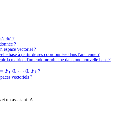
néarité ?
 donnée ?
n espace vectoriel ?
le base à partir de ses coordonnées dans l'ancienne ?
enir la matrice d'un endomorphisme dans une nouvelle base ?
=
=
⊕
⋯
⊕
F
F
?
1
k
1
aces vectoriels ?
plus
ots
plus
et un assistant IA.
k