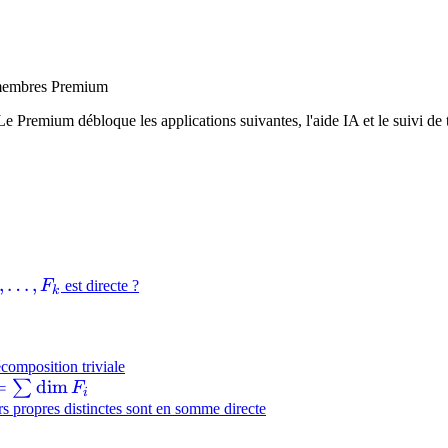
hbb{R}^3
x membres Premium
Le Premium débloque les applications suivantes, l'aide IA et le suivi de t
1,\dots,F_k
,
…
,
F
est directe ?
k
composition triviale
=
dim
∑
F
i
s propres distinctes sont en somme directe