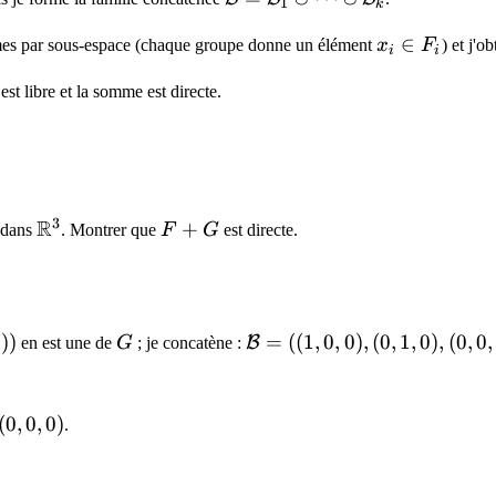
1
k
\mathcal{B}_1
x_i
∈
\cup \dots
ermes par sous-espace (chaque groupe donne un élément
x
F
) et j'o
i
i
\in
\cup
mathcal{B}
est libre et la somme est directe.
F_i
\mathcal{B}_k
3
R
\mathbb{R}^3
F
+
dans
. Montrer que
F
G
est directe.
+
G
}_G
1
))
G
\mathcal{B}
=
((
1
,
0
,
0
)
,
(
0
,
1
,
0
)
,
(
0
,
0
,
B
en est une de
G
; je concatène :
= ((1,0,0),
(0,1,0),
(0,0,1))
(
0
,
0
,
0
)
.