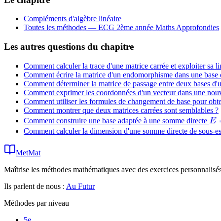
\sum
\dim F_i
Compléments d'algèbre linéaire
Toutes les méthodes —
ECG 2ème année Maths Approfondies
Les autres questions du chapitre
Comment calculer la trace d'une matrice carrée et exploiter sa li
Comment écrire la matrice d'un endomorphisme dans une base
Comment déterminer la matrice de passage entre deux bases d'u
Comment exprimer les coordonnées d'un vecteur dans une nouvel
Comment utiliser les formules de changement de base pour obt
Comment montrer que deux matrices carrées sont semblables ?
E 
Comment construire une base adaptée à une somme directe
E
F_
Comment calculer la dimension d'une somme directe de sous-esp
\o
MetMat
\d
\o
Maîtrise les méthodes mathématiques avec des exercices personnalisés 
F_
Ils parlent de nous :
Au Futur
Méthodes par niveau
5e