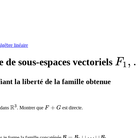
gèbre linéaire
F_1
,
de sous-espaces vectoriels
F
1
iant la liberté de la famille obtenue
3
R
\mathbb{R}^3
F
+
dans
. Montrer que
F
G
est directe.
+
G
\mathcal{B} =
=
∪
⋯
∪
B
B
B
is je forme la famille concaténée
.