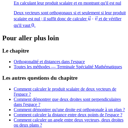
En calculant leur produit scalaire et en montrant qu'il est nul
Deux vecteurs sont orthogonaux si et seulement si leur produit
\vec{u}\cdot\v
⋅
scalaire est nul ; il suffit donc de calculer
u
v
et de vérifier
0
0
qu'il vaut
.
Pour aller plus loin
Le chapitre
Orthogonalité et distances dans l'espace
Toutes les méthodes —
Terminale Spécialité Mathématiques
Les autres questions du chapitre
Comment calculer le produit scalaire de deux vecteurs de
l'espace ?
Comment démontrer que deux droites sont perpendiculaires
dans l'espace ?
Comment démontrer qu'une droite est orthogonale à un plan ?
Comment calculer la distance entre deux points de l'espace ?
Comment calculer un angle entre deux vecteurs, deux droites
ou deux plans ?