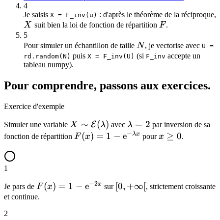
4
Je saisis
: d'après le théorème de la réciproque,
X = F_inv(u)
X
F
X
suit bien la loi de fonction de répartition
F
.
5
N
Pour simuler un échantillon de taille
N
, je vectorise avec
U =
puis
(si
accepte un
rd.random(N)
X = F_inv(U)
F_inv
tableau numpy).
Pour comprendre, passons aux exercices.
Exercice d'exemple
X\sim\mathcal{E}
∼
(
)
\lambda
=
2
E
Simuler une variable
X
λ
avec
λ
par inversion de sa
−
(\lambda)
= 2
λ
x
F(x) = 1 -
(
)
=
1
−
e
x\geq
≥
0
fonction de répartition
F
x
pour
x
.
\mathrm{e}^{-
0
\lambda x}
1
−
2
x
F(x) = 1 -
(
)
=
1
−
e
[0,+\infty[
[
0
,
+
∞
[
Je pars de
F
x
sur
, strictement croissante
\mathrm{e}^{-2x}
et continue.
2