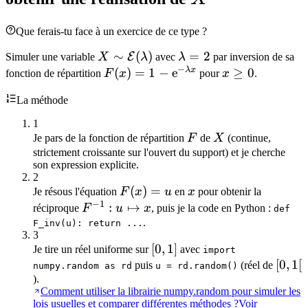
Que ferais-tu face à un exercice de ce type ?
X\sim\mathcal{E}
∼
(
)
\lambda
=
2
E
Simuler une variable
X
λ
avec
λ
par inversion de sa
−
(\lambda)
= 2
λ
x
F(x) = 1 -
(
)
=
1
−
e
x\geq
≥
0
fonction de répartition
F
x
pour
x
.
\mathrm{e}^{-
0
La méthode
\lambda x}
1
F
X
Je pars de la fonction de répartition
F
de
X
(continue,
strictement croissante sur l'ouvert du support) et je cherche
son expression explicite.
2
F(x)
(
)
=
x
Je résous l'équation
F
x
u
en
x
pour obtenir la
−
1
= u
F^{-1} :
:
↦
réciproque
F
u
x
, puis je la code en Python :
def
u
.
F_inv(u): return ...
3
\mapsto
[0,1]
[
0
,
1
]
Je tire un réel uniforme sur
avec
import
x
[0,1[
[
0
,
1
[
puis
(réel de
numpy.random as rd
u = rd.random()
).
Comment utiliser la librairie numpy.random pour simuler les
lois usuelles et comparer différentes méthodes ?
Voir