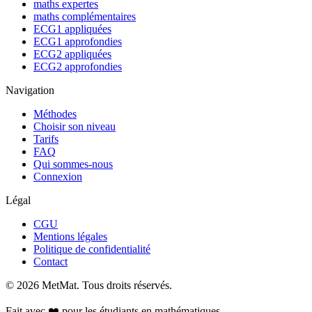
maths expertes
maths complémentaires
ECG1 appliquées
ECG1 approfondies
ECG2 appliquées
ECG2 approfondies
Navigation
Méthodes
Choisir son niveau
Tarifs
FAQ
Qui sommes-nous
Connexion
Légal
CGU
Mentions légales
Politique de confidentialité
Contact
©
2026
MetMat. Tous droits réservés.
Fait avec ❤️ pour les étudiants en mathématiques.