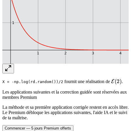
1
1
2
3
4
-1
\mathc
(
2
)
E
fournit une réalisation de
.
X = -np.log(rd.random())/2
(2)
Les applications suivantes et la correction guidée sont réservées aux
membres Premium
-2
La méthode et sa première application corrigée restent en accès libre.
Le Premium débloque les applications suivantes, l'aide IA et le suivi
de ta maîtrise.
Commencer — 5 jours Premium offerts