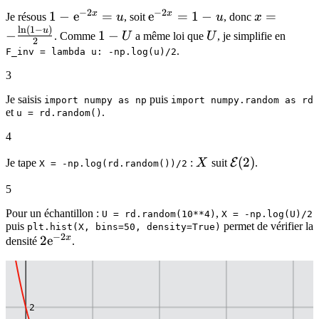
−
2
−
2
x
x
1 -
1
−
e
=
\mathrm{e}^{-2x}
e
=
1
−
x = -
=
Je résous
u
, soit
u
, donc
x
l
n
(
1
−
)
\mathrm{e}^{-2x}
= 1-u
\frac{\ln(
1-
U
u
−
1
−
. Comme
U
a même loi que
U
, je simplifie en
2
= u
u)}{2}
U
.
F_inv = lambda u: -np.log(u)/2
3
Je saisis
puis
import numpy as np
import numpy.random as rd
et
.
u = rd.random()
4
X
\mathcal{E}
(
2
)
E
Je tape
:
X
suit
.
X = -np.log(rd.random())/2
(2)
5
Pour un échantillon :
,
U = rd.random(10**4)
X = -np.log(U)/2
puis
permet de vérifier la
plt.hist(X, bins=50, density=True)
−
2
x
2\mathrm{e}^{-2x}
2
e
densité
.
3
2