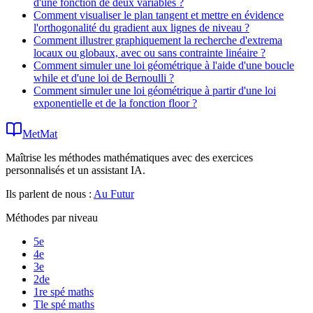
d'une fonction de deux variables ?
Comment visualiser le plan tangent et mettre en évidence
l'orthogonalité du gradient aux lignes de niveau ?
Comment illustrer graphiquement la recherche d'extrema
locaux ou globaux, avec ou sans contrainte linéaire ?
Comment simuler une loi géométrique à l'aide d'une boucle
while et d'une loi de Bernoulli ?
Comment simuler une loi géométrique à partir d'une loi
exponentielle et de la fonction floor ?
MetMat
Maîtrise les méthodes mathématiques avec des exercices
personnalisés et un assistant IA.
Ils parlent de nous :
Au Futur
Méthodes par niveau
5e
4e
3e
2de
1re spé maths
Tle spé maths