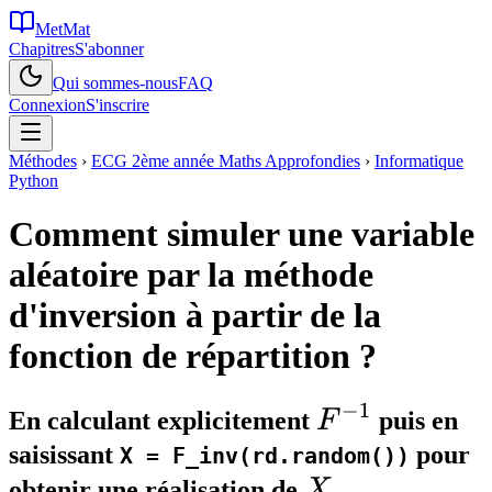
MetMat
Chapitres
S'abonner
Qui sommes-nous
FAQ
Connexion
S'inscrire
Méthodes
›
ECG 2ème année Maths Approfondies
›
Informatique
Python
Comment simuler une variable
aléatoire par la méthode
d'inversion à partir de la
fonction de répartition ?
−
1
F^{-1}
En calculant explicitement
F
puis en
saisissant
pour
X = F_inv(rd.random())
X
obtenir une réalisation de
X