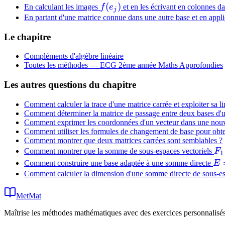
f(e_j)
(
)
En calculant les images
f
e
et en les écrivant en colonnes da
j
En partant d'une matrice connue dans une autre base et en app
Le chapitre
Compléments d'algèbre linéaire
Toutes les méthodes —
ECG 2ème année Maths Approfondies
Les autres questions du chapitre
Comment calculer la trace d'une matrice carrée et exploiter sa li
Comment déterminer la matrice de passage entre deux bases d'u
Comment exprimer les coordonnées d'un vecteur dans une nouvel
Comment utiliser les formules de changement de base pour obt
Comment montrer que deux matrices carrées sont semblables ?
F_
Comment montrer que la somme de sous-espaces vectoriels
F
1
E 
Comment construire une base adaptée à une somme directe
E
F_
Comment calculer la dimension d'une somme directe de sous-esp
\o
MetMat
\d
\o
Maîtrise les méthodes mathématiques avec des exercices personnalisés 
F_