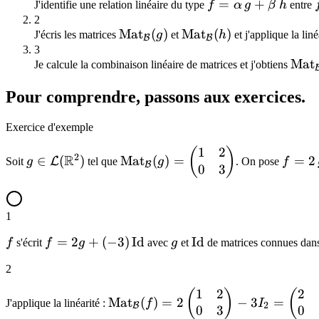
f =
=
+
f
J'identifie une relation linéaire du type
f
α
g
β
h
entre
\alpha\,
2
\mathrm{Mat}_{\mathcal{B}}
Mat
(
)
\mathrm{Mat}_{\mat
Mat
(
)
J'écris les matrices
g
et
h
et j'applique la liné
g +
B
B
(g)
(h)
3
\beta\,
\ma
Mat
Je calcule la combinaison linéaire de matrices et j'obtiens
h
(f)
Pour comprendre, passons aux exercices.
Exercice d'exemple
1
2
g \in
\mathrm{Mat}_{\mathcal{B}}
f = 2\
(
)
2
R
∈
(
)
Mat
(
)
=
=
2
L
Soit
g
tel que
g
. On pose
f
B
0
3
\mathcal{L}
(g) = \begin{pmatrix} 1 & 2 \\
3\,\m
(\mathbb{R}^2)
0 & 3 \end{pmatrix}
1
f
f = 2 g +
=
2
+
(
−
3
)
Id
g
\mathrm{Id}
Id
f
s'écrit
f
g
avec
g
et
de matrices connues da
(-3)\,\mathrm{Id}
2
1
2
2
\mathrm{Mat}_{\mathcal{B}}
(
)
(
Mat
(
)
=
2
−
3
=
J'applique la linéarité :
f
I
2
B
0
3
0
(f) = 2 \begin{pmatrix} 1 & 2