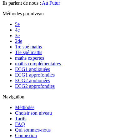
Ils parlent de nous :
Au Futur
Méthodes par niveau
5e
4e
3e
2de
1re spé maths
Tle spé maths
maths expertes
maths complémentaires
ECG1 appliquées
ECG1 approfondies
ECG2 appliquées
ECG2 approfondies
Navigation
Méthodes
Choisir son niveau
Tarifs
FAQ
Qui sommes-nous
Connexion