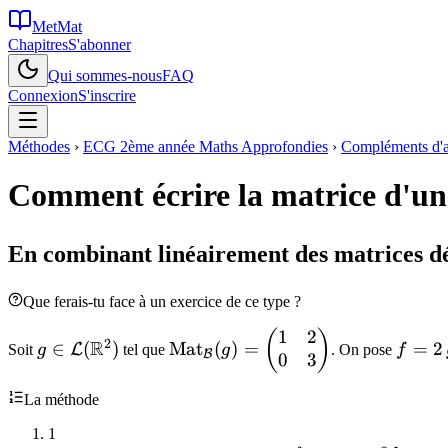
MetMat
Chapitres
S'abonner
Qui sommes-nous
FAQ
Connexion
S'inscrire
Méthodes
›
ECG 2ème année Maths Approfondies
›
Compléments d'al
Comment écrire la matrice d'u
En combinant linéairement des matrices dé
Que ferais-tu face à un exercice de ce type ?
1
2
g \in
\mathrm{Mat}_{\mathcal{B}}
f = 2\
(
)
2
R
∈
(
)
Mat
(
)
=
=
2
L
Soit
g
tel que
g
. On pose
f
B
0
3
\mathcal{L}
(g) = \begin{pmatrix} 1 & 2 \\
3\,\m
(\mathbb{R}^2)
0 & 3 \end{pmatrix}
La méthode
1