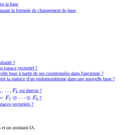
ns la base
liquant la formule de changement de base
néarité ?
n espace vectoriel ?
le base à partir de ses coordonnées dans l'ancienne ?
enir la matrice d'un endomorphisme dans une nouvelle base ?
1,\dots,F_k
,
…
,
F
est directe ?
k
=
=
⊕
⋯
⊕
F
F
?
1
k
1
aces vectoriels ?
plus
ots
plus
et un assistant IA.
k