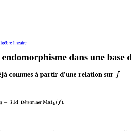
gèbre linéaire
n endomorphisme dans une base 
f
jà connues à partir d'une relation sur
f
,g -
\mathrm{Mat}_{\mathcal{B}}
−
3
Id
Mat
(
)
g
. Déterminer
f
.
B
athrm{Id}
(f)