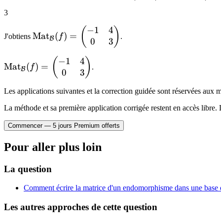
\\ 0 & 3 \end{pmatrix} - 3 I_2
3
= \begin{pmatrix} 2 & 4 \\ 0 &
6 \end{pmatrix} -
−
1
4
\mathrm{Mat}_{\mathcal{B}}
(
)
Mat
(
)
=
J'obtiens
f
.
\begin{pmatrix} 3 & 0 \\ 0 & 3
B
0
3
(f) = \begin{pmatrix} -1 & 4 \\
\end{pmatrix}
0 & 3 \end{pmatrix}
−
1
4
\mathrm{Mat}_{\mathcal{B}}
(
)
Mat
(
)
=
f
.
B
0
3
(f) = \begin{pmatrix} -1 & 4 \\
0 & 3 \end{pmatrix}
Les applications suivantes et la correction guidée sont réservées au
La méthode et sa première application corrigée restent en accès libre. 
Commencer — 5 jours Premium offerts
Pour aller plus loin
La question
Comment écrire la matrice d'un endomorphisme dans une base
Les autres approches de cette question