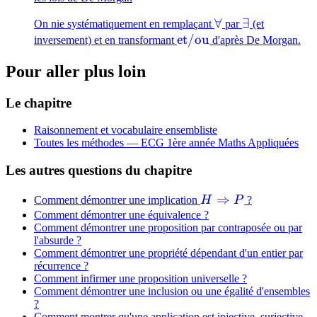
\forall
∀
\exists
∃
On nie systématiquement en remplaçant
par
(et
\mathrm{et}/\mathr
et
/
ou
inversement) et en transformant
d'après De Morgan.
Pour aller plus loin
Le chapitre
Raisonnement et vocabulaire ensembliste
Toutes les méthodes —
ECG 1ère année Maths Appliquées
Les autres questions du chapitre
H
⇒
Comment démontrer une implication
H
P
?
\Rightarrow
Comment démontrer une équivalence ?
Comment démontrer une proposition par contraposée ou par
P
l'absurde ?
Comment démontrer une propriété dépendant d'un entier par
récurrence ?
Comment infirmer une proposition universelle ?
Comment démontrer une inclusion ou une égalité d'ensembles
?
Comment montrer qu'une application est injective, surjective