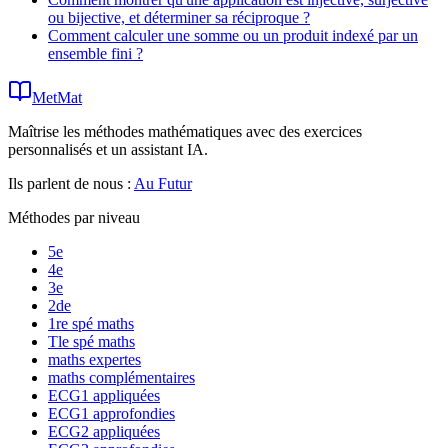
ou bijective, et déterminer sa réciproque ?
Comment calculer une somme ou un produit indexé par un
ensemble fini ?
MetMat
Maîtrise les méthodes mathématiques avec des exercices
personnalisés et un assistant IA.
Ils parlent de nous :
Au Futur
Méthodes par niveau
5e
4e
3e
2de
1re spé maths
Tle spé maths
maths expertes
maths complémentaires
ECG1 appliquées
ECG1 approfondies
ECG2 appliquées