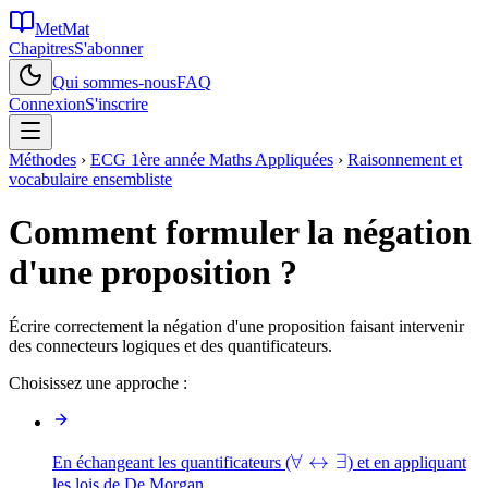
MetMat
Chapitres
S'abonner
Qui sommes-nous
FAQ
Connexion
S'inscrire
Méthodes
›
ECG 1ère année Maths Appliquées
›
Raisonnement et
vocabulaire ensembliste
Comment formuler la négation
d'une proposition ?
Écrire correctement la négation d'une proposition faisant intervenir
des connecteurs logiques et des quantificateurs.
Choisissez une approche :
\forall\leftrightarrow
∀
↔
∃
En échangeant les quantificateurs (
) et en appliquant
les lois de De Morgan