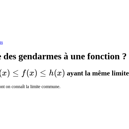
ns
des gendarmes à une fonction ?
(x)
(
)
≤
(
)
≤
(
)
x
f
x
h
x
ayant la même limit
leq
dont on connaît la limite commune.
(x)
leq
(x)