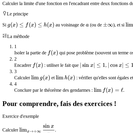
Calculer la limite d'une fonction en l'encadrant entre deux fonctions 
x}{x}
Le principe
g(x)
(
)
≤
(
)
≤
(
)
a
\pm\infty
±
∞
\l
li
Si
g
x
f
x
h
x
au voisinage de
a
(ou de
), et si
\leq
\t
La méthode
f(x)
g(
\leq
\l
1
h(x)
\t
f(x)
(
)
Isoler la partie de
f
x
qui pose problème (souvent un terme o
h(
2
f(x)
(
)
|\sin
∣
sin
∣
≤
1
|\cos
∣
cos
∣
≤
\el
Encadrer
f
x
: utiliser le fait que
x
,
x
x|
x|
3
\lim
lim
(
)
\lim
lim
(
)
Calculer
g
x
et
h
x
: vérifier qu'elles sont égales e
\leq
\leq
g(x)
h(x)
4
1
1
\lim
lim
(
)
=
ℓ
Conclure par le théorème des gendarmes :
f
x
.
f(x)
Pour comprendre, fais des exercices !
=
\ell
Exercice d'exemple
sin
x
\lim_{x
lim
Calculer
.
→
+
∞
x