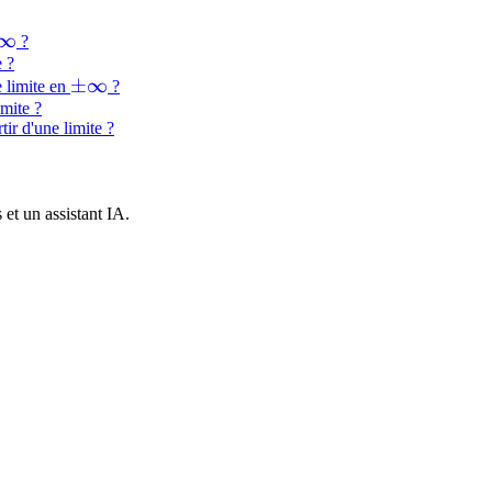
pm\infty
∞
?
 ?
\pm\infty
±
∞
 limite en
?
mite ?
ir d'une limite ?
et un assistant IA.