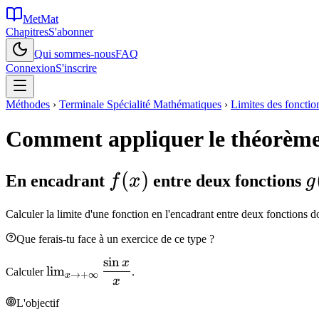
MetMat
Chapitres
S'abonner
Qui sommes-nous
FAQ
Connexion
S'inscrire
Méthodes
›
Terminale Spécialité Mathématiques
›
Limites des fonctio
Comment appliquer le théorème 
f(x)
(
)
g
En encadrant
f
x
entre deux fonctions
g
\
Calculer la limite d'une fonction en l'encadrant entre deux fonctions 
f
Que ferais-tu face à un exercice de ce type ?
\
sin
x
\lim_{x
lim
h
Calculer
.
→
+
∞
x
\to
x
+\infty}
L'objectif
\dfrac{\sin