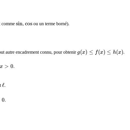
\sin
sin
\cos
cos
ant comme
,
ou un terme borné).
g(x)
(
)
≤
(
)
≤
(
)
tout autre encadrement connu, pour obtenir
g
x
f
x
h
x
.
\leq
x
f(x)
>
0
x
.
>
\leq
0
h(x)
\ell
ℓ
nt
.
l
=
0
.