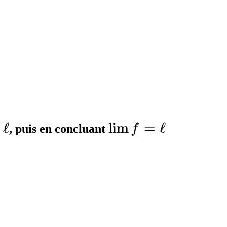
\ell
ℓ
\lim
lim
=
ℓ
e
, puis en concluant
f
f =
\ell