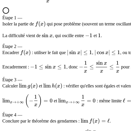
\to
x
+\infty}
\dfrac{\sin
Étape
1
—
x}{x}
f(x)
(
)
Isoler la partie de
f
x
qui pose problème (souvent un terme oscill
\sin
sin
-1
−
1
1
1
La difficulté vient de
x
, qui oscille entre
et
.
x
Étape
2
—
f(x)
(
)
|\sin
∣
sin
∣
≤
1
|\cos
∣
cos
∣
≤
1
Encadrer
f
x
: utiliser le fait que
x
,
x
, ou 
x|
x|
1
sin
1
x
-1
-\dfrac{1}
\leq
\leq
−
1
≤
sin
≤
1
−
≤
≤
Encadrement :
x
, donc
pour
\leq
{x} \leq
x
x
x
1
1
\sin
\dfrac{\sin
Étape
3
—
x
x}{x} \leq
\lim
lim
(
)
\lim
lim
(
)
Calculer
g
x
et
h
x
: vérifier qu'elles sont égales et vale
\leq
\dfrac{1}
g(x)
h(x)
1
1
\lim_{x
\lim_{x
\el
(
)
1
{x}
lim
−
=
0
lim
=
0
ℓ
et
: même limite
→
+
∞
→
+
∞
x
x
\to
\to
=
x
x
+\infty}
+\infty}
0
Étape
4
—
\left(-
\dfrac{1}
\lim
lim
(
)
=
ℓ
Conclure par le théorème des gendarmes :
f
x
.
\dfrac{1}
{x} = 0
f(x)
{x}\right)