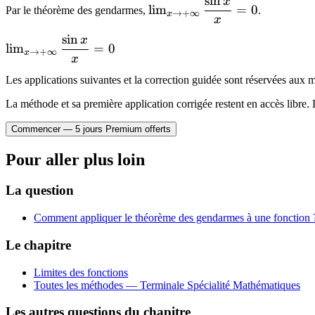
sin
x
\lim_{x
=
lim
=
0
Par le théorème des gendarmes,
.
→
+
∞
= 0
x
\to
x
\ell
+\infty}
sin
x
\lim_{x
lim
=
0
\dfrac{\sin
→
+
∞
x
\to
x
x}{x} = 0
+\infty}
Les applications suivantes et la correction guidée sont réservées au
\dfrac{\sin
La méthode et sa première application corrigée restent en accès libre. 
x}{x} = 0
Commencer — 5 jours Premium offerts
Pour aller plus loin
La question
Comment appliquer le théorème des gendarmes à une fonction 
Le chapitre
Limites des fonctions
Toutes les méthodes —
Terminale Spécialité Mathématiques
Les autres questions du chapitre