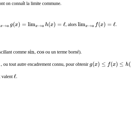
dont on connaît la limite commune.
im_{x
m
(
)
=
lim
(
)
=
ℓ
\lim_{x
lim
(
)
=
ℓ
g
x
h
x
, alors
f
x
.
→
→
→
x
a
x
a
x
a
o a}
\to a}
x) =
f(x) =
im_{x
\ell
o a}
\sin
sin
\cos
cos
scillant comme
,
ou un terme borné).
x) =
1
g(x)
(
)
≤
(
)
≤
(
l
, ou tout autre encadrement connu, pour obtenir
g
x
f
x
h
\leq
\ell
ℓ
t valent
.
f(x)
\leq
h(x)