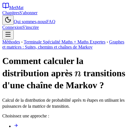
MetMat
Chapitres
S'abonner
Qui sommes-nous
FAQ
Connexion
S'inscrire
Méthodes
›
Terminale Spécialité Maths + Maths Expertes
›
Graphes
et matrices : Suites, chemins et chaînes de Markov
Comment calculer la
n
distribution après
transitions
n
d'une chaîne de Markov ?
n
Calcul de la distribution de probabilité après
n
étapes en utilisant les
puissances de la matrice de transition.
Choisissez une approche :