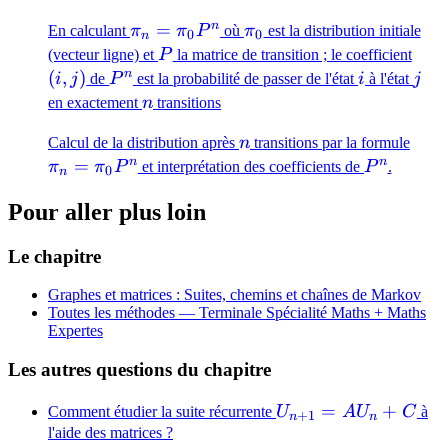
n
\pi_n
=
\pi_0
En calculant
π
π
P
où
π
est la distribution initiale
0
0
n
=
P
(i,j)
(vecteur ligne) et
P
la matrice de transition ; le coefficient
\pi_0
n
(
,
)
P^n
i
j
i
j
de
P
est la probabilité de passer de l'état
i
à l'état
j
P^n
n
en exactement
n
transitions
n
\pi_
Calcul de la distribution après
n
transitions par la formule
=
n
n
=
P^n
π
π
P
et interprétation des coefficients de
P
.
0
n
\pi_
Pour aller plus loin
P^n
Le chapitre
Graphes et matrices : Suites, chemins et chaînes de Markov
Toutes les méthodes —
Terminale Spécialité Maths + Maths
Expertes
Les autres questions du chapitre
U_{n+1}
=
+
Comment étudier la suite récurrente
U
A
U
C
à
+
1
n
n
= AU_n
l'aide des matrices ?