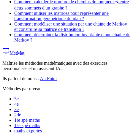
n
Comment calculer le nombre de chemins de longueur
n
entre
+ C
deux sommets d'un graphe ?
Comment utiliser les matrices pour représenter une
transformation géométrique du plan ?
Comment modéliser une situation par une chaîne de Markov
et construire sa matrice de transition ?
Comment déterminer la distribution invariante d'une chaîne de
Markov ?
MetMat
Maîtrise les méthodes mathématiques avec des exercices
personnalisés et un assistant IA.
Ils parlent de nous :
Au Futur
Méthodes par niveau
5e
4e
3e
2de
1re spé maths
Tle spé maths
maths expertes