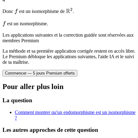
2
R
f
\mathbb{R}^2
Donc
f
est un isomorphisme de
.
f
f
est un isomorphisme.
Les applications suivantes et la correction guidée sont réservées aux
membres Premium
La méthode et sa première application corrigée restent en accès libre.
Le Premium débloque les applications suivantes, l'aide IA et le suivi
de ta maîtrise.
Commencer — 5 jours Premium offerts
Pour aller plus loin
La question
Comment montrer qu'un endomorphisme est un isomorphisme
?
Les autres approches de cette question