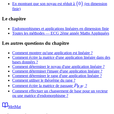
\
{
0
}
En montrant que son noyau est réduit à
(en dimension
finie)
{0\}
Le chapitre
Endomorphismes et applications linéaires en dimension finie
Toutes les méthodes —
ECG 2ème année Maths Appliquées
Les autres questions du chapitre
Comment montrer qu'une application est linéaire ?
Comment écrire la matrice d'une application linéaire dans des
bases données ?
Comment déterminer le noyau d'une application linéaire ?
Comment déterminer l'image d'une application linéaire ?
Comment déterminer le rang d'une application linéaire ?
Comment utiliser le théorème du rang ?
P_{\mathcal{B},\
Comment écrire la matrice de passage
P
?
′
,
B
B
Comment effectuer un changement de base pour un vecteur
ou une matrice d'endomorphisme ?
MetMat