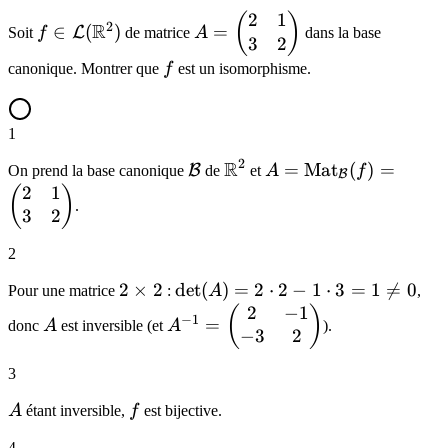
2
1
f \in
A =
(
)
2
R
∈
(
)
=
L
Soit
f
de matrice
A
dans la base
3
2
\mathcal{L}
\begin{pmatrix}
(\mathbb{R}^2)
2 & 1 \\ 3 & 2
f
canonique. Montrer que
f
est un isomorphisme.
\end{pmatrix}
1
2
R
\mathcal{B}
\mathbb{R}^2
A =
=
Mat
(
)
=
B
On prend la base canonique
de
et
A
f
B
\mathrm{Mat}_{\ma
2
1
(
)
.
(f) = \begin{pmatrix}
3
2
3 & 2 \end{pmatrix}
2
2
2
×
2
\det(A)
det
(
)
=
2
⋅
2
−
1
⋅
3
=
1

=
0
Pour une matrice
:
A
,
\times
= 2
2
−
1
A
A^{-1} =
(
)
−
1
=
donc
A
est inversible (et
A
).
2
\cdot 2
−
3
2
\begin{pmatrix}
- 1
2 & -1 \\ -3 & 2
3
\cdot 3
\end{pmatrix}
= 1
A
f
A
étant inversible,
f
est bijective.
\neq 0
4