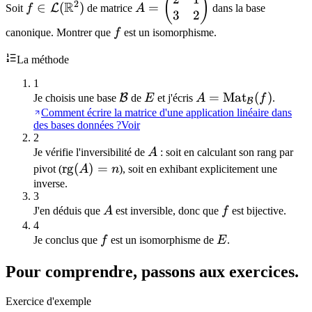
(
)
2
R
∈
(
)
=
L
Soit
f
de matrice
A
dans la base
3
2
\mathcal{L}
\begin{pmatrix}
(\mathbb{R}^2)
2 & 1 \\ 3 & 2
f
canonique. Montrer que
f
est un isomorphisme.
\end{pmatrix}
La méthode
1
\mathcal{B}
E
A =
=
Mat
(
)
B
Je choisis une base
de
E
et j'écris
A
f
.
B
\mathrm{Mat}_{\m
Comment écrire la matrice d'une application linéaire dans
des bases données ?
Voir
(f)
2
A
Je vérifie l'inversibilité de
A
: soit en calculant son rang par
\mathrm{rg}
rg
(
)
=
pivot (
A
n
), soit en exhibant explicitement une
(A) = n
inverse.
3
A
f
J'en déduis que
A
est inversible, donc que
f
est bijective.
4
f
E
Je conclus que
f
est un isomorphisme de
E
.
Pour comprendre, passons aux exercices.
Exercice d'exemple