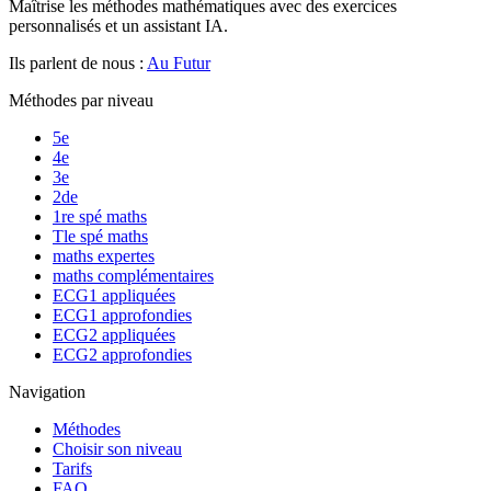
Maîtrise les méthodes mathématiques avec des exercices
personnalisés et un assistant IA.
Ils parlent de nous :
Au Futur
Méthodes par niveau
5e
4e
3e
2de
1re spé maths
Tle spé maths
maths expertes
maths complémentaires
ECG1 appliquées
ECG1 approfondies
ECG2 appliquées
ECG2 approfondies
Navigation
Méthodes
Choisir son niveau
Tarifs
FAQ