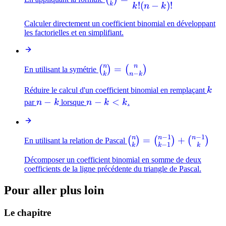
{k} =
!
(
−
)!
k
k
n
k
\dfrac{n!}
Calculer directement un coefficient binomial en développant
{k!(n-k)!}
les factorielles et en simplifiant.
n
n
\binom{n}
=
(
)
(
)
En utilisant la symétrie
−
k
n
k
{k} =
k
Réduire le calcul d'un coefficient binomial en remplaçant
k
\binom{n}
n-
−
n-
−
<
par
n
k
lorsque
n
k
k
.
{n-k}
k
k
<
k
−
1
−
1
n
n
n
\binom{n}
=
+
(
)
(
)
(
)
En utilisant la relation de Pascal
−
1
k
k
k
{k} =
Décomposer un coefficient binomial en somme de deux
\binom{n-
coefficients de la ligne précédente du triangle de Pascal.
1}{k-1} +
\binom{n-
Pour aller plus loin
1}{k}
Le chapitre