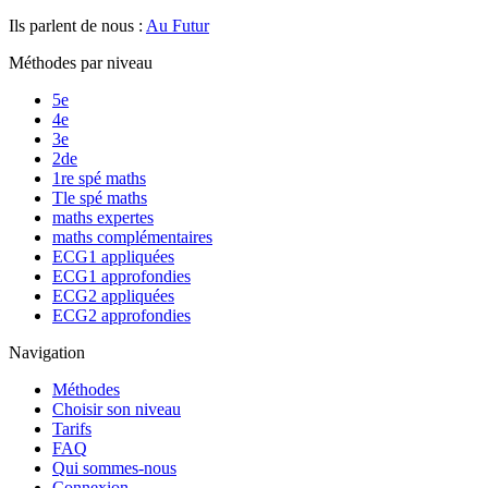
Ils parlent de nous :
Au Futur
Méthodes par niveau
5e
4e
3e
2de
1re spé maths
Tle spé maths
maths expertes
maths complémentaires
ECG1 appliquées
ECG1 approfondies
ECG2 appliquées
ECG2 approfondies
Navigation
Méthodes
Choisir son niveau
Tarifs
FAQ
Qui sommes-nous
Connexion