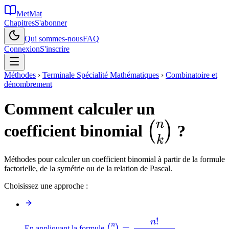
MetMat
Chapitres
S'abonner
Qui sommes-nous
FAQ
Connexion
S'inscrire
Méthodes
›
Terminale Spécialité Mathématiques
›
Combinatoire et
dénombrement
Comment calculer un
n
\binom{
(
)
coefficient binomial
?
k
{k}
Méthodes pour calculer un coefficient binomial à partir de la formule
factorielle, de la symétrie ou de la relation de Pascal.
Choisissez une approche :
!
n
\binom{n}
n
=
(
)
En appliquant la formule