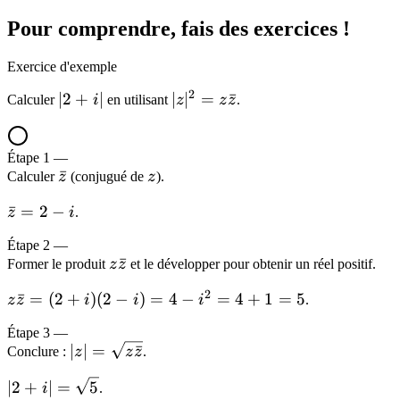
\sqrt{z\bar{z}}
Pour comprendre, fais des exercices !
Exercice d'exemple
2
|2
∣2
+
∣
|z|^2 =
∣
∣
=
ˉ
Calculer
i
en utilisant
z
z
z
.
+
z\bar{z}
i|
Étape
1
—
\bar{z}
ˉ
z
Calculer
z
(conjugué de
z
).
\bar{z}
ˉ
=
2
−
z
i
.
= 2 - i
Étape
2
—
z\bar{z}
ˉ
Former le produit
z
z
et le développer pour obtenir un réel positif.
2
z\bar{z}
ˉ
=
(
2
+
)
(
2
−
)
=
4
−
=
4
+
1
=
5
z
z
i
i
i
.
= (2+i)
Étape
3
—
(2-i) = 4
|z| =
∣
∣
=
ˉ
Conclure :
z
z
z
.
- i^2 = 4
\sqrt{z\bar{z}}
+ 1 = 5
|2 + i| =
∣2
+
∣
=
5
i
.