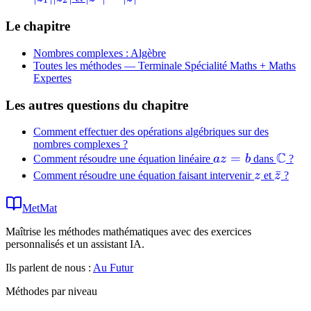
1
2
+
|z_1||z_2|
=
iy
Le chapitre
|z|^n
Nombres complexes : Algèbre
Toutes les méthodes —
Terminale Spécialité Maths + Maths
Expertes
Les autres questions du chapitre
Comment effectuer des opérations algébriques sur des
nombres complexes ?
C
az
=
\mat
Comment résoudre une équation linéaire
a
z
b
dans
?
=
z
\bar{
ˉ
Comment résoudre une équation faisant intervenir
z
et
z
?
b
MetMat
Maîtrise les méthodes mathématiques avec des exercices
personnalisés et un assistant IA.
Ils parlent de nous :
Au Futur
Méthodes par niveau