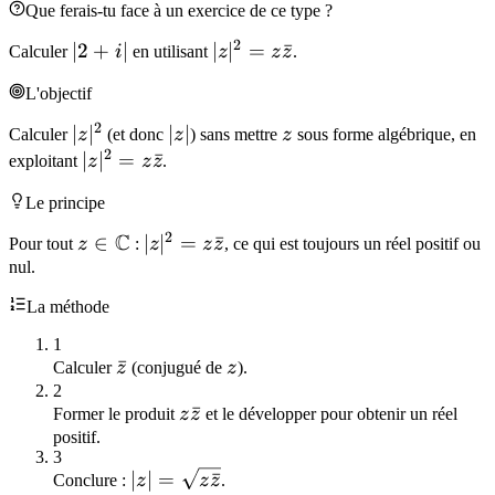
Que ferais-tu face à un exercice de ce type ?
2
|2
∣2
+
∣
|z|^2 =
∣
∣
=
ˉ
Calculer
i
en utilisant
z
z
z
.
+
z\bar{z}
L'objectif
i|
2
|z|^2
∣
∣
|z|
∣
∣
z
Calculer
z
(et donc
z
) sans mettre
z
sous forme algébrique, en
2
|z|^2 =
∣
∣
=
ˉ
exploitant
z
z
z
.
z\bar{z}
Le principe
2
C
z \in
∈
|z|^2 =
∣
∣
=
ˉ
Pour tout
z
:
z
z
z
, ce qui est toujours un réel positif ou
\mathbb{C}
z\bar{z}
nul.
La méthode
1
\bar{z}
ˉ
z
Calculer
z
(conjugué de
z
).
2
z\bar{z}
ˉ
Former le produit
z
z
et le développer pour obtenir un réel
positif.
3
|z| =
∣
∣
=
ˉ
Conclure :
z
z
z
.