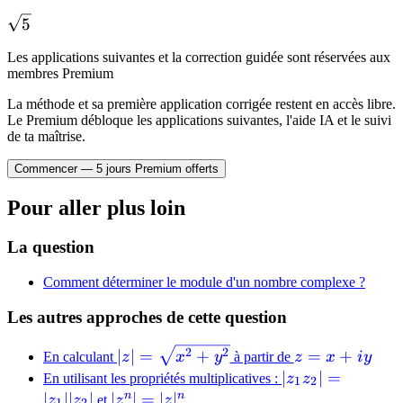
\sqrt{5}
\sqrt{5}
5
Les applications suivantes et la correction guidée sont réservées aux
membres Premium
La méthode et sa première application corrigée restent en accès libre.
Le Premium débloque les applications suivantes, l'aide IA et le suivi
de ta maîtrise.
Commencer — 5 jours Premium offerts
Pour aller plus loin
La question
Comment déterminer le module d'un nombre complexe ?
Les autres approches de cette question
|z| =
z
2
2
∣
∣
=
+
=
+
En calculant
z
x
y
à partir de
z
x
i
y
\sqrt{x^2
=
|z_1 z_2|
∣
∣
=
En utilisant les propriétés multiplicatives :
z
z
1
2
+ y^2}
x
=
n
n
∣
∣∣
∣
|z^n|
∣
∣
=
∣
∣
z
z
et
z
z