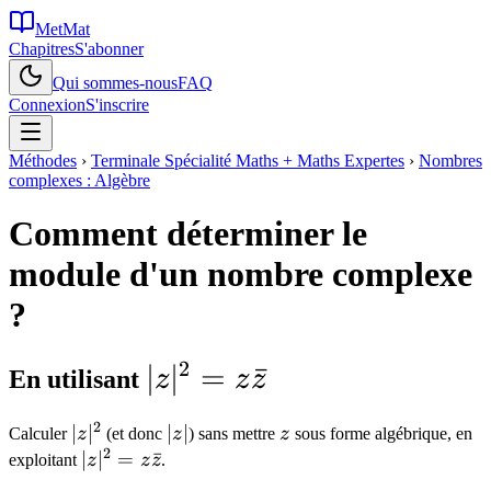
MetMat
Chapitres
S'abonner
Qui sommes-nous
FAQ
Connexion
S'inscrire
Méthodes
›
Terminale Spécialité Maths + Maths Expertes
›
Nombres
complexes : Algèbre
Comment déterminer le
module d'un nombre complexe
?
2
|z|^2 =
∣
∣
=
ˉ
En utilisant
z
z
z
z\bar{z}
2
|z|^2
∣
∣
|z|
∣
∣
z
Calculer
z
(et donc
z
) sans mettre
z
sous forme algébrique, en
2
|z|^2 =
∣
∣
=
ˉ
exploitant
z
z
z
.
z\bar{z}