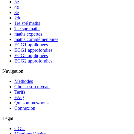
5e
4e
3e
2de
1re spé maths
Tle spé maths
maths expertes
maths complémentaires
ECG1 appliquées
ECG1 approfondies
ECG2 appliquées
ECG2 approfondies
Navigation
Méthodes
Choisir son niveau
Tarifs
FAQ
Qui sommes-nous
Connexion
Légal
CGU
Mentions légales