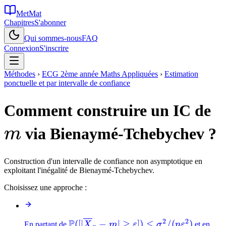
MetMat
Chapitres
S'abonner
Qui sommes-nous
FAQ
Connexion
S'inscrire
Méthodes
›
ECG 2ème année Maths Appliquées
›
Estimation
ponctuelle et par intervalle de confiance
Comment construire un IC de
via Bienaymé-Tchebychev ?
m
Construction d'un intervalle de confiance non asymptotique en
exploitant l'inégalité de Bienaymé-Tchebychev.
Choisissez une approche :
2
2
P
\mathbb{P}
([
∣
−
∣
≥
])
≤
/
(
)
En partant de
X
m
ε
σ
n
ε
et en