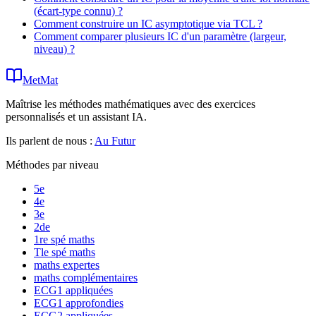
(écart-type connu) ?
Comment construire un IC asymptotique via TCL ?
Comment comparer plusieurs IC d'un paramètre (largeur,
niveau) ?
MetMat
Maîtrise les méthodes mathématiques avec des exercices
personnalisés et un assistant IA.
Ils parlent de nous :
Au Futur
Méthodes par niveau
5e
4e
3e
2de
1re spé maths
Tle spé maths
maths expertes
maths complémentaires
ECG1 appliquées
ECG1 approfondies
ECG2 appliquées