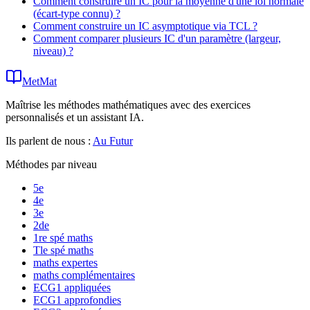
Comment construire un IC pour la moyenne d'une loi normale
(écart-type connu) ?
Comment construire un IC asymptotique via TCL ?
Comment comparer plusieurs IC d'un paramètre (largeur,
niveau) ?
MetMat
Maîtrise les méthodes mathématiques avec des exercices
personnalisés et un assistant IA.
Ils parlent de nous :
Au Futur
Méthodes par niveau
5e
4e
3e
2de
1re spé maths
Tle spé maths
maths expertes
maths complémentaires
ECG1 appliquées
ECG1 approfondies