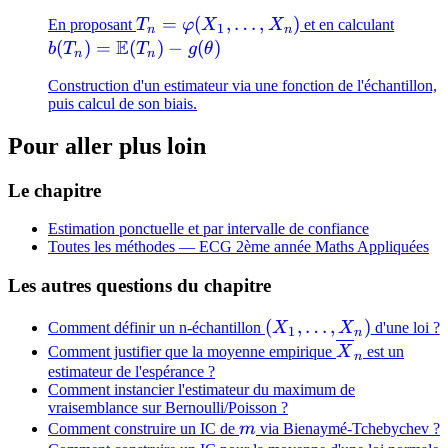
T_n =
=
(
,
…
,
)
b(T_n
En proposant
T
φ
X
X
et en calculant
1
n
n
E
\varphi(X_1,
\mat
(
)
=
(
)
−
(
)
b
T
T
g
θ
n
n
\dots, X_n)
(T_n) 
Construction d'un estimateur via une fonction de l'échantillon,
g(\the
puis calcul de son biais.
Pour aller plus loin
Le chapitre
Estimation ponctuelle et par intervalle de confiance
Toutes les méthodes —
ECG 2ème année Maths Appliquées
Les autres questions du chapitre
(X_1,
(
,
…
,
)
Comment définir un n-échantillon
X
X
d'une loi ?
1
n
\dots,
\overline{X}
Comment justifier que la moyenne empirique
X
est un
n
X_n)
estimateur de l'espérance ?
Comment instancier l'estimateur du maximum de
vraisemblance sur Bernoulli/Poisson ?
m
Comment construire un IC de
m
via Bienaymé-Tchebychev ?