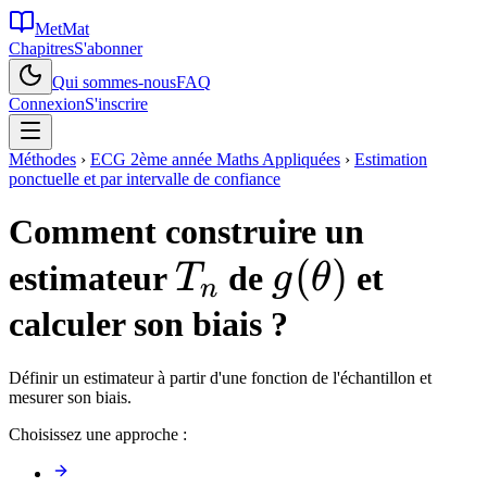
MetMat
Chapitres
S'abonner
Qui sommes-nous
FAQ
Connexion
S'inscrire
Méthodes
›
ECG 2ème année Maths Appliquées
›
Estimation
ponctuelle et par intervalle de confiance
Comment construire un
T_n
g(\theta)
(
)
estimateur
de
et
T
g
θ
n
calculer son biais ?
Définir un estimateur à partir d'une fonction de l'échantillon et
mesurer son biais.
Choisissez une approche :