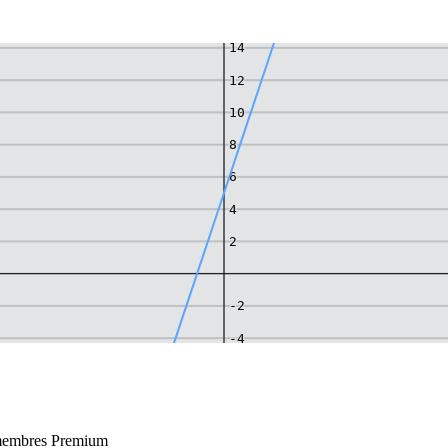
14
12
10
8
6
4
2
-2
-4
-6
-8
x membres Premium