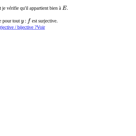
= y
\in
E
t je vérifie qu'il appartient bien à
E
.
E
y
f
e pour tout
y
:
f
est surjective.
ective / bijective ?
Voir