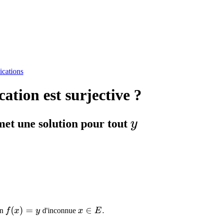
ications
tion est surjective ?
y
et une solution pour tout
y
f(x)
(
)
=
x
∈
on
f
x
y
d'inconnue
x
E
.