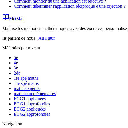
Comment montrer qu'une application est bijective ?
Comment déterminer l'application réciproque d'une bijection ?
MetMat
Maîtrise les méthodes mathématiques avec des exercices personnalisés 
Ils parlent de nous :
Au Futur
Méthodes par niveau
5e
4e
3e
2de
1re spé maths
Tle spé maths
maths expertes
maths complémentaires
ECG1 appliquées
ECG1 approfondies
ECG2 appliquées
ECG2 approfondies
Navigation