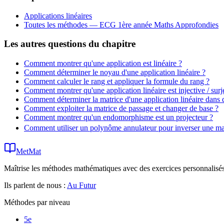
Applications linéaires
Toutes les méthodes —
ECG 1ère année Maths Approfondies
Les autres questions du chapitre
Comment montrer qu'une application est linéaire ?
Comment déterminer le noyau d'une application linéaire ?
Comment calculer le rang et appliquer la formule du rang ?
Comment montrer qu'une application linéaire est injective / surje
Comment déterminer la matrice d'une application linéaire dans 
Comment exploiter la matrice de passage et changer de base ?
Comment montrer qu'un endomorphisme est un projecteur ?
Comment utiliser un polynôme annulateur pour inverser une ma
MetMat
Maîtrise les méthodes mathématiques avec des exercices personnalisés 
Ils parlent de nous :
Au Futur
Méthodes par niveau
5e