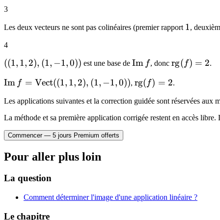
(1,1,2)
(1,-1,0)
((1,1,2),(1,-1
3
1
1
Les deux vecteurs ne sont pas colinéaires (premier rapport
, deuxiè
4
((1,1,2),
((
1
,
1
,
2
)
,
(
1
,
−
1
,
0
))
\mathrm{Im}\,f
Im
\mathrm{r
rg
(
)
=
2
est une base de
f
, donc
f
.
(1,-1,0))
(f)=2
\mathrm{Im}\,f=\mathrm{Vect}
Im
=
Vect
((
1
,
1
,
2
)
,
(
1
,
−
1
,
0
))
\mathrm{rg}
rg
(
)
=
2
f
,
f
.
((1,1,2),(1,-1,0))
(f)=2
Les applications suivantes et la correction guidée sont réservées au
La méthode et sa première application corrigée restent en accès libre. 
Commencer — 5 jours Premium offerts
Pour aller plus loin
La question
Comment déterminer l'image d'une application linéaire ?
Le chapitre