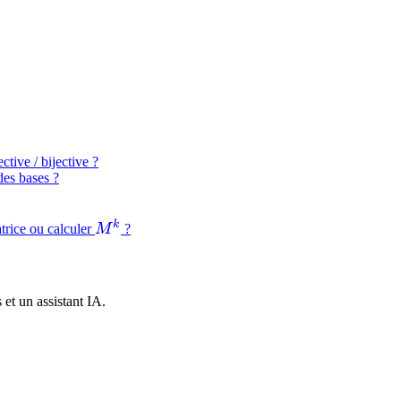
ctive / bijective ?
des bases ?
k
M^k
trice ou calculer
M
?
et un assistant IA.