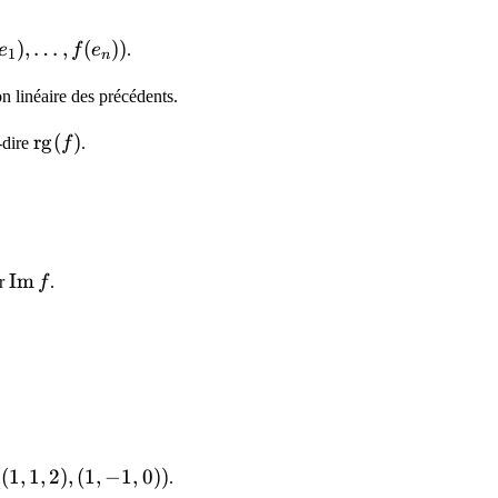
,f=\mathrm{Vect}
)
,
…
,
(
))
e
f
e
.
1
n
(e_n))
n linéaire des précédents.
Im}\,f
\mathrm{rg}
rg
(
)
à-dire
f
.
(f)
\mathrm{Im}\,f
Im
er
f
.
hbb{R}^2
}\,f=\mathrm{Vect}
((
1
,
1
,
2
)
,
(
1
,
−
1
,
0
))
.