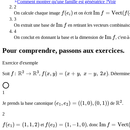
Comment montrer qu'une famille est génératrice ?
Voir
2
f(e_i)
(
)
\mathrm{Im}\
Im
=
Vect
(
(
On calcule chaque image
f
e
et on écrit
f
f
i
(f(e_1),\ldots,f
3
\mathrm{Im}\,f
Im
On extrait une base de
f
en retirant les vecteurs combinaiso
4
\mathrm{
Im
On conclut en donnant la base et la dimension de
f
, c'est-
Pour comprendre, passons aux exercices.
Exercice d'exemple
2
3
R
R
f\colon\mathbb{R}^2\to\mathbb{R}^3
:
→
f(x,y)=
(
,
)
=
(
+
,
−
,
2
)
Soit
f
,
f
x
y
x
y
x
y
x
. Détermin
(x+y,\
x-y,\
1
2x)
2
R
(e_1,e_2)=
(
,
)
=
((
1
,
0
)
,
(
0
,
1
))
\mat
Je prends la base canonique
e
e
de
.
1
2
((1,0),
2
(0,1))
f(e_1)=
(
)
=
(
1
,
1
,
2
)
f(e_2)=
(
)
=
(
1
,
−
1
,
0
)
\mathrm{Im
Im
=
Vect
f
e
et
f
e
, donc
f
1
2