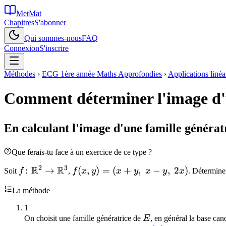
MetMat
Chapitres
S'abonner
Qui sommes-nous
FAQ
Connexion
S'inscrire
Méthodes
›
ECG 1ère année Maths Approfondies
›
Applications linéa
Comment déterminer l'image d'u
En calculant l'image d'une famille générat
Que ferais-tu face à un exercice de ce type ?
2
3
R
R
f\colon\mathbb{R}^2\to\mathbb{R}^3
:
→
f(x,y)=
(
,
)
=
(
+
,
−
,
2
)
Soit
f
,
f
x
y
x
y
x
y
x
. Détermin
(x+y,\
La méthode
x-y,\
2x)
1
E
On choisit une famille génératrice de
E
, en général la base ca