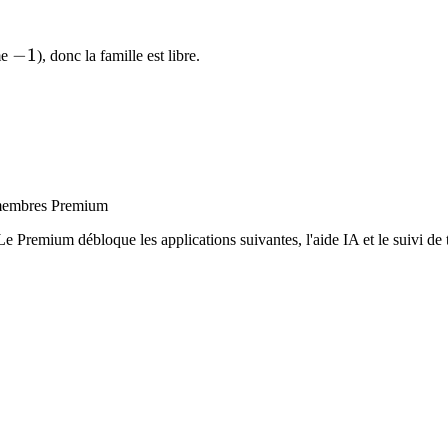
,0))
-1
−
1
me
), donc la famille est libre.
g}
x membres Premium
Le Premium débloque les applications suivantes, l'aide IA et le suivi de t