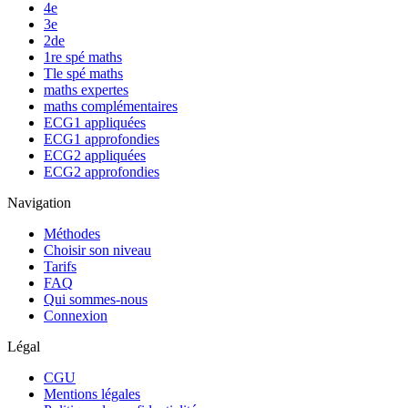
4e
3e
2de
1re spé maths
Tle spé maths
maths expertes
maths complémentaires
ECG1 appliquées
ECG1 approfondies
ECG2 appliquées
ECG2 approfondies
Navigation
Méthodes
Choisir son niveau
Tarifs
FAQ
Qui sommes-nous
Connexion
Légal
CGU
Mentions légales