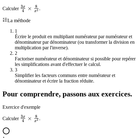
3
8
x
\frac{3x}
×
Calculer
.
2
4
x
{4}
La méthode
\times
\frac{8}
1
{x^2}
Écrire le produit en multipliant numérateur par numérateur et
dénominateur par dénominateur (ou transformer la division en
multiplication par l'inverse).
2
Factoriser numérateur et dénominateur si possible pour repérer
les simplifications avant d'effectuer le calcul.
3
Simplifier les facteurs communs entre numérateur et
dénominateur et écrire la fraction réduite.
Pour comprendre, passons aux exercices.
Exercice d'exemple
3
8
x
\frac{3x}
×
Calculer
.
2
4
x
{4}
\times