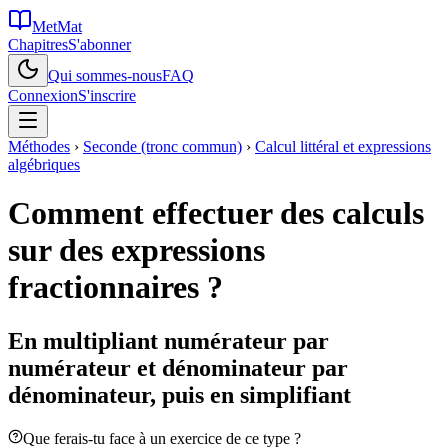
MetMat
Chapitres
S'abonner
Qui sommes-nous
FAQ
Connexion
S'inscrire
Méthodes
›
Seconde (tronc commun)
›
Calcul littéral et expressions
algébriques
Comment effectuer des calculs
sur des expressions
fractionnaires ?
En multipliant numérateur par
numérateur et dénominateur par
dénominateur, puis en simplifiant
Que ferais-tu face à un exercice de ce type ?