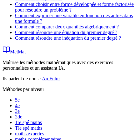
Comment choisir entre forme développée et forme factorisée
pour résoudre un problème ?
Comment exprimer une variable en fonction des autres dans
une formule ?
Comment comparer deux quantités algébriquement ?
Comment résoudre une équation du premier degré ?
Comment résoudre une inéquation du premier degré ?
MetMat
Maîtrise les méthodes mathématiques avec des exercices
personnalisés et un assistant IA.
Ils parlent de nous :
Au Futur
Méthodes par niveau
5e
4e
3e
2de
1re spé maths
Tle spé maths
maths expertes
maths complémentaires