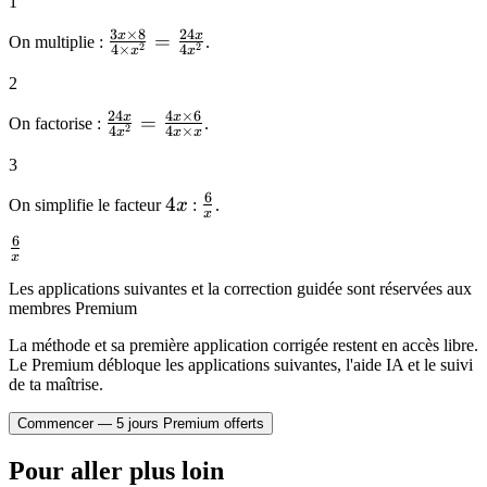
1
\frac{8}
{x^2}
3
×
8
24
x
x
\frac{3x
=
On multiplie :
.
2
2
4
×
4
x
x
\times 8}
2
{4 \times
x^2} =
24
4
×
6
x
x
\frac{24x}
=
On factorise :
.
2
4
4
×
x
x
x
\frac{24x}
{4x^2} =
{4x^2}
3
\frac{4x
\times 6}
6
4x
4
\frac{6}
On simplifie le facteur
x
:
.
x
{4x \times
{x}
6
\frac{6}
x}
x
{x}
Les applications suivantes et la correction guidée sont réservées aux
membres Premium
La méthode et sa première application corrigée restent en accès libre.
Le Premium débloque les applications suivantes, l'aide IA et le suivi
de ta maîtrise.
Commencer — 5 jours Premium offerts
Pour aller plus loin