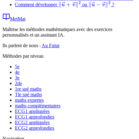
2
2
\|\vec{u}
∥
+
∥
\|\vec{u} -
∥
−
∥
Comment développer
u
v
ou
u
v
?
+
\vec{v}\|^2
\vec{v}\|^2
MetMat
Maîtrise les méthodes mathématiques avec des exercices
personnalisés et un assistant IA.
Ils parlent de nous :
Au Futur
Méthodes par niveau
5e
4e
3e
2de
1re spé maths
Tle spé maths
maths expertes
maths complémentaires
ECG1 appliquées
ECG1 approfondies
ECG2 appliquées
ECG2 approfondies
Navigation