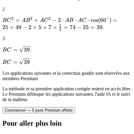
=
=
= 60°
2
5
7
2
2
2
BC^2 =
=
+
−
2
⋅
⋅
⋅
cos
(
60°
)
=
B
C
A
B
A
C
A
B
A
C
1
AB^2 +
25
+
49
−
2
×
5
×
7
×
=
74
−
35
=
39
.
2
AC^2 - 2
3
\cdot AB
\cdot AC
BC =
=
39
B
C
.
\cdot
\sqrt{39}
\cos(60°)
BC =
=
39
B
C
= 25 +
\sqrt{39}
Les applications suivantes et la correction guidée sont réservées aux
49 - 2
membres Premium
\times 5
\times 7
La méthode et sa première application corrigée restent en accès libre.
Le Premium débloque les applications suivantes, l'aide IA et le suivi
\times
de ta maîtrise.
\frac{1}
{2} = 74
Commencer — 5 jours Premium offerts
- 35 = 39
Pour aller plus loin