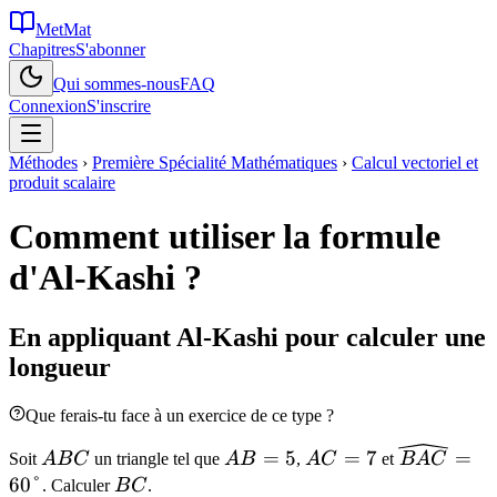
MetMat
Chapitres
S'abonner
Qui sommes-nous
FAQ
Connexion
S'inscrire
Méthodes
›
Première Spécialité Mathématiques
›
Calcul vectoriel et
produit scalaire
Comment utiliser la formule
d'Al-Kashi ?
En appliquant Al-Kashi pour calculer une
longueur
Que ferais-tu face à un exercice de ce type ?
ABC
AB
AC
\widehat
=
5
=
7
=
Soit
A
B
C
un triangle tel que
A
B
,
A
C
et
B
A
C
=
=
= 60°
60°
BC
. Calculer
B
C
.