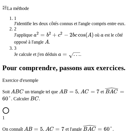
5
7
La méthode
1
J'identifie les deux côtés connus et l'angle compris entre eux.
2
2
2
2
a^2 = b^2
=
+
−
2
cos
(
)
a
J'applique
a
b
c
b
c
A
où
a
est le côté
+ c^2 -
A
opposé à l'angle
A
.
2bc\cos(A)
3
a =
=
…
Je calcule et j'en déduis
a
.
\sqrt{\ldots}
Pour comprendre, passons aux exercices.
Exercice d'exemple
ABC
AB
AC
\widehat
=
5
=
7
=
Soit
A
B
C
un triangle tel que
A
B
,
A
C
et
B
A
C
=
=
= 60°
60°
BC
. Calculer
B
C
.
5
7
1
AB
AC
\widehat{BAC}
=
5
=
7
=
60°
On connaît
A
B
,
A
C
et l'angle
B
A
C
.