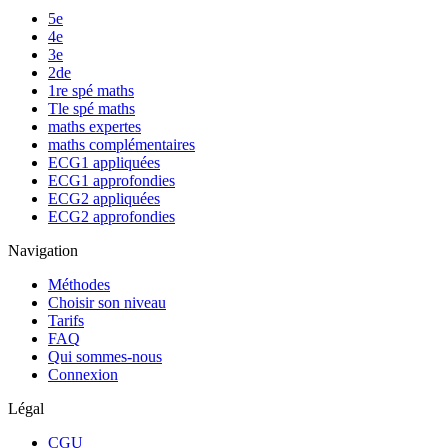
5e
4e
3e
2de
1re spé maths
Tle spé maths
maths expertes
maths complémentaires
ECG1 appliquées
ECG1 approfondies
ECG2 appliquées
ECG2 approfondies
Navigation
Méthodes
Choisir son niveau
Tarifs
FAQ
Qui sommes-nous
Connexion
Légal
CGU