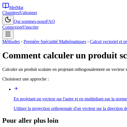
MetMat
Chapitres
S'abonner
Qui sommes-nous
FAQ
Connexion
S'inscrire
Méthodes
›
Première Spécialité Mathématiques
›
Calcul vectoriel et pr
Comment calculer un produit sca
Calculer un produit scalaire en projetant orthogonalement un vecteur su
Choisissez une approche :
En projetant un vecteur sur l'autre et en multipliant par la norme
Utiliser la projection orthogonale d'un vecteur sur la direction de
Pour aller plus loin