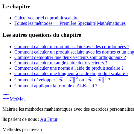
Le chapitre
Calcul vectoriel et produit scalaire
Toutes les méthodes —
Première Spécialité Mathématiques
Les autres questions du chapitre
Comment calculer un produit scalaire avec les coordonnées ?
Comment calculer un produit scalaire avec les normes et un ang
Comment démontrer que deux vecteurs sont orthogonaux ?
Comment calculer un angle entre deux vecteurs ?
Comment calculer une norme à l'aide du produit scalaire ?
Comment calculer une longueur à l'aide du produit scalaire ?
2
2
\|\vec{u}
∥
+
∥
\|\vec{u} -
∥
−
∥
Comment développer
u
v
ou
u
v
?
Comment appliquer la formule d'Al-Kashi ?
+
\vec{v}\|^2
\vec{v}\|^2
MetMat
Maîtrise les méthodes mathématiques avec des exercices personnalisés 
Ils parlent de nous :
Au Futur
Méthodes par niveau