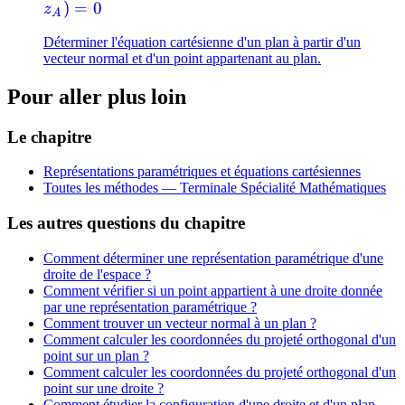
x_A)+b(y-
)
=
0
z
A
y_A)+c(z-
Déterminer l'équation cartésienne d'un plan à partir d'un
z_A)=0
vecteur normal et d'un point appartenant au plan.
Pour aller plus loin
Le chapitre
Représentations paramétriques et équations cartésiennes
Toutes les méthodes —
Terminale Spécialité Mathématiques
Les autres questions du chapitre
Comment déterminer une représentation paramétrique d'une
droite de l'espace ?
Comment vérifier si un point appartient à une droite donnée
par une représentation paramétrique ?
Comment trouver un vecteur normal à un plan ?
Comment calculer les coordonnées du projeté orthogonal d'un
point sur un plan ?
Comment calculer les coordonnées du projeté orthogonal d'un
point sur une droite ?
Comment étudier la configuration d'une droite et d'un plan