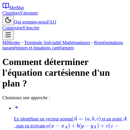
MetMat
Chapitres
S'abonner
Qui sommes-nous
FAQ
Connexion
S'inscrire
Méthodes
›
Terminale Spécialité Mathématiques
›
Représentations
paramétriques et équations cartésiennes
Comment déterminer
l'équation cartésienne d'un
plan ?
Choisissez une approche :
\vec{n}=
=
(
,
,
)
A
En identifiant un vecteur normal
n
a
b
c
et un point
A
(a,b,c)
a(x-
(
−
)
+
(
−
)
+
(
−
, puis en écrivant
a
x
x
b
y
y
c
z
A
A