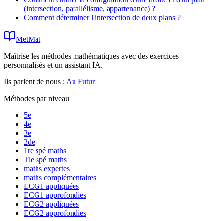
(intersection, parallélisme, appartenance) ?
Comment déterminer l'intersection de deux plans ?
MetMat
Maîtrise les méthodes mathématiques avec des exercices
personnalisés et un assistant IA.
Ils parlent de nous :
Au Futur
Méthodes par niveau
5e
4e
3e
2de
1re spé maths
Tle spé maths
maths expertes
maths complémentaires
ECG1 appliquées
ECG1 approfondies
ECG2 appliquées
ECG2 approfondies