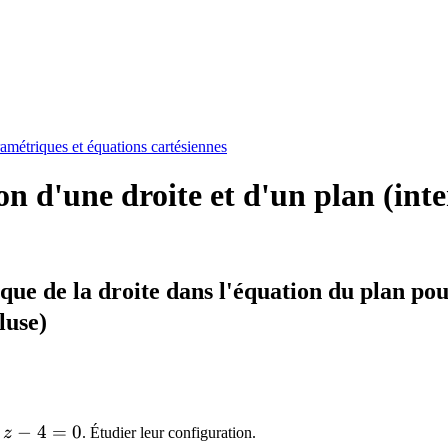
amétriques et équations cartésiennes
 d'une droite et d'un plan (inter
que de la droite dans l'équation du plan po
luse)
P}
 4
−
4
=
0
z
. Étudier leur configuration.