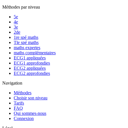
Méthodes par niveau
5e
4e
3e
2de
1re spé maths
Tle spé maths
maths expertes
maths complémentaires
ECG1 appliquées
ECG1 approfondies
ECG2 appliquées
ECG2 approfondies
Navigation
Méthodes
Choisir son niveau
Tarifs
FAQ
Qui sommes-nous
Connexion