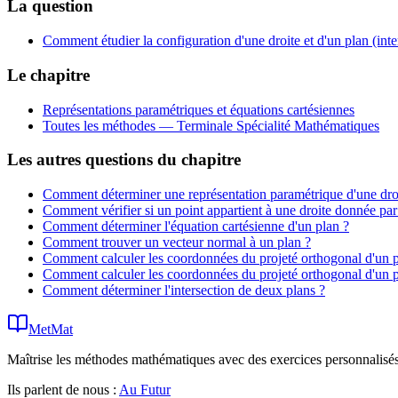
La question
Comment étudier la configuration d'une droite et d'un plan (inte
Le chapitre
Représentations paramétriques et équations cartésiennes
Toutes les méthodes —
Terminale Spécialité Mathématiques
Les autres questions du chapitre
Comment déterminer une représentation paramétrique d'une droi
Comment vérifier si un point appartient à une droite donnée par
Comment déterminer l'équation cartésienne d'un plan ?
Comment trouver un vecteur normal à un plan ?
Comment calculer les coordonnées du projeté orthogonal d'un p
Comment calculer les coordonnées du projeté orthogonal d'un po
Comment déterminer l'intersection de deux plans ?
MetMat
Maîtrise les méthodes mathématiques avec des exercices personnalisés 
Ils parlent de nous :
Au Futur