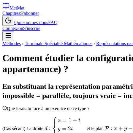
MetMat
Chapitres
S'abonner
Qui sommes-nous
FAQ
Connexion
S'inscrire
Méthodes
›
Terminale Spécialité Mathématiques
›
Représentations par
Comment étudier la configuration
appartenance) ?
En substituant la représentation paramétri
impossible = parallèle, toujours vraie = inc
Que ferais-tu face à un exercice de ce type ?
⎧
d :
\mathcal{
=
1
+
x
t
⎨
\begin{cases}
: x + y - z -
:
:
+
−
=
2
P
(Cas sécant) La droite
d
et le plan
x
y
y
t
x = 1 + t \\
= 0