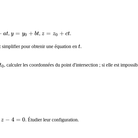
+
y =
=
+
z =
=
+
a
t
,
y
y
b
t
,
z
z
c
t
.
0
0
y_0
z_0
t
t simplifier pour obtenir une équation en
t
.
+
+
bt
ct
t_0
t
, calculer les coordonnées du point d'intersection ; si elle est impossible
0
P}
 4
−
4
=
0
z
. Étudier leur configuration.