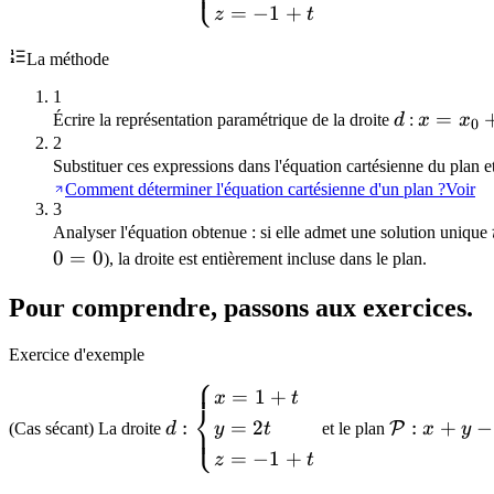
⎩
=
−
1
+
z
t
y = 2t \\ z =
-1 + t
La méthode
\end{cases}
1
d
x =
=
Écrire la représentation paramétrique de la droite
d
:
x
x
0
x_0
2
Substituer ces expressions dans l'équation cartésienne du plan e
+
Comment déterminer l'équation cartésienne d'un plan ?
Voir
at
3
Analyser l'équation obtenue : si elle admet une solution unique
0
=
0
), la droite est entièrement incluse dans le plan.
Pour comprendre, passons aux exercices.
Exercice d'exemple
⎧
d :
\mathcal{
=
1
+
x
t
⎨
\begin{cases}
: x + y - z -
:
:
+
−
=
2
⎩
P
(Cas sécant) La droite
d
et le plan
x
y
y
t
x = 1 + t \\
= 0
=
−
1
+
z
t
y = 2t \\ z =