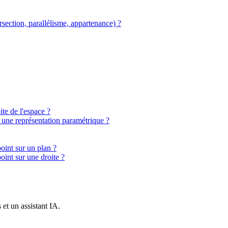
rsection, parallélisme, appartenance) ?
te de l'espace ?
 une représentation paramétrique ?
oint sur un plan ?
int sur une droite ?
et un assistant IA.