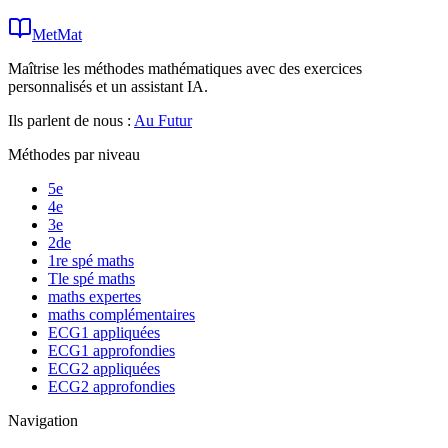
MetMat
Maîtrise les méthodes mathématiques avec des exercices
personnalisés et un assistant IA.
Ils parlent de nous :
Au Futur
Méthodes par niveau
5e
4e
3e
2de
1re spé maths
Tle spé maths
maths expertes
maths complémentaires
ECG1 appliquées
ECG1 approfondies
ECG2 appliquées
ECG2 approfondies
Navigation