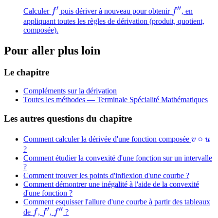
′
′′
f'
f''
Calculer
f
puis dériver à nouveau pour obtenir
f
, en
appliquant toutes les règles de dérivation (produit, quotient,
composée).
Pour aller plus loin
Le chapitre
Compléments sur la dérivation
Toutes les méthodes —
Terminale Spécialité Mathématiques
Les autres questions du chapitre
v
∘
Comment calculer la dérivée d'une fonction composée
v
u
\circ
?
Comment étudier la convexité d'une fonction sur un intervalle
u
?
Comment trouver les points d'inflexion d'une courbe ?
Comment démontrer une inégalité à l'aide de la convexité
d'une fonction ?
Comment esquisser l'allure d'une courbe à partir des tableaux
′
′′
f
f'
f''
de
f
,
f
,
f
?