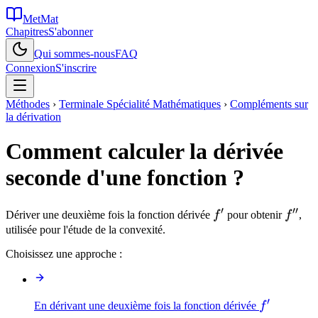
MetMat
Chapitres
S'abonner
Qui sommes-nous
FAQ
Connexion
S'inscrire
Méthodes
›
Terminale Spécialité Mathématiques
›
Compléments sur
la dérivation
Comment calculer la dérivée
seconde d'une fonction ?
′
′′
f'
f''
Dériver une deuxième fois la fonction dérivée
f
pour obtenir
f
,
utilisée pour l'étude de la convexité.
Choisissez une approche :
′
f'
En dérivant une deuxième fois la fonction dérivée
f