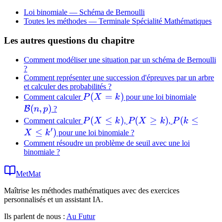
Loi binomiale — Schéma de Bernoulli
Toutes les méthodes —
Terminale Spécialité Mathématiques
Les autres questions du chapitre
Comment modéliser une situation par un schéma de Bernoulli
?
Comment représenter une succession d'épreuves par un arbre
et calculer des probabilités ?
P(X
(
=
)
\math
Comment calculer
P
X
k
pour une loi binomiale
=
(n, p)
(
,
)
B
n
p
?
k)
P(X
(
≤
)
P(X
(
≥
)
P(k
(
≤
Comment calculer
P
X
k
,
P
X
k
,
P
k
′
\leq
\geq
\leq
≤
)
X
k
pour une loi binomiale ?
k)
k)
X
Comment résoudre un problème de seuil avec une loi
binomiale ?
\leq
k')
MetMat
Maîtrise les méthodes mathématiques avec des exercices
personnalisés et un assistant IA.
Ils parlent de nous :
Au Futur