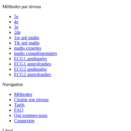
Méthodes par niveau
5e
4e
3e
2de
1re spé maths
Tle spé maths
maths expertes
maths complémentaires
ECG1 appliquées
ECG1 approfondies
ECG2 appliquées
ECG2 approfondies
Navigation
Méthodes
Choisir son niveau
Tarifs
FAQ
Qui sommes-nous
Connexion
Légal