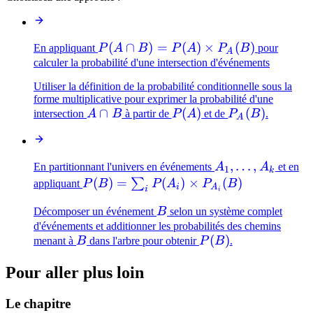
P(A
(
∩
)
=
(
)
×
(
)
En appliquant
P
A
B
P
A
P
B
pour
A
\cap B)
calculer la probabilité d'une intersection d'événements
= P(A)
Utiliser la définition de la probabilité conditionnelle sous la
\times
forme multiplicative pour exprimer la probabilité d'une
P_A(B)
A
∩
P(A)
(
)
P_A(B)
(
)
intersection
A
B
à partir de
P
A
et de
P
B
.
A
\cap
B
A_1,
,
…
,
En partitionnant l'univers en événements
A
A
et en
1
k
\ldots,
P(B) =
(
)
=
(
)
×
(
)
∑
appliquant
P
B
P
A
P
B
i
A
i
i
A_k
\sum_{i}
B
Décomposer un événement
B
selon un système complet
P(A_i)
d'événements et additionner les probabilités des chemins
\times
B
P(B)
(
)
menant à
B
dans l'arbre pour obtenir
P
B
.
P_{A_i}
(B)
Pour aller plus loin
Le chapitre