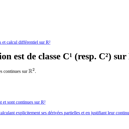
et calcul différentiel sur R²
 est de classe C¹ (resp. C²) sur 
2
R
\mathbb{R}^2
es continues sur
.
nt et sont continues sur R²
culant explicitement ses dérivées partielles et en justifiant leur continu