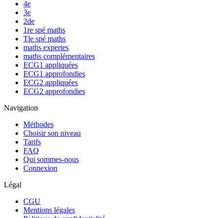
4e
3e
2de
1re spé maths
Tle spé maths
maths expertes
maths complémentaires
ECG1 appliquées
ECG1 approfondies
ECG2 appliquées
ECG2 approfondies
Navigation
Méthodes
Choisir son niveau
Tarifs
FAQ
Qui sommes-nous
Connexion
Légal
CGU
Mentions légales