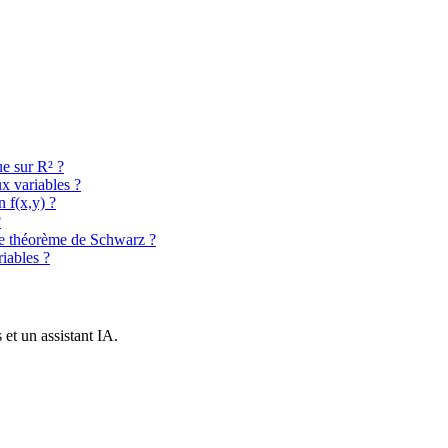
e sur R² ?
x variables ?
n f(x,y) ?
?
 le théorème de Schwarz ?
iables ?
et un assistant IA.