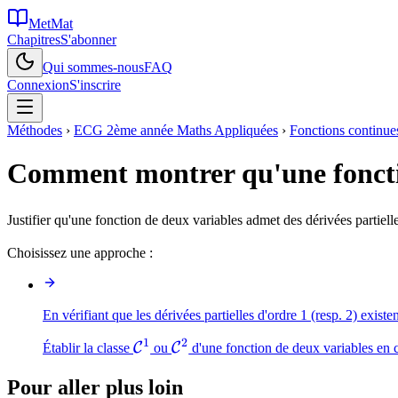
MetMat
Chapitres
S'abonner
Qui sommes-nous
FAQ
Connexion
S'inscrire
Méthodes
›
ECG 2ème année Maths Appliquées
›
Fonctions continues 
Comment montrer qu'une fonction
Justifier qu'une fonction de deux variables admet des dérivées partiell
Choisissez une approche :
En vérifiant que les dérivées partielles d'ordre 1 (resp. 2) existe
1
2
\mathcal{C}^1
\mathcal{C}^2
C
C
Établir la classe
ou
d'une fonction de deux variables en cal
Pour aller plus loin