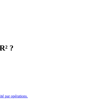
R² ?
ité par opérations.