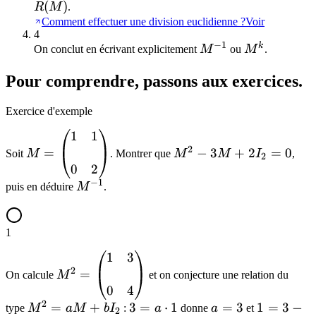
= I
P(X)
=
(
)
R
M
.
Q(X)
R(M)
Comment effectuer une division euclidienne ?
Voir
4
+
−
1
k
M^{-1}
M^k
On conclut en écrivant explicitement
M
ou
M
.
R(X)
Pour comprendre, passons aux exercices.
Exercice d'exemple
1
1
M =
M^2
2
\begin{pmatrix}
=
-
−
3
+
2
=
0
Soit
M
. Montrer que
M
M
I
,
2
1 & 1 \\\\ 0 & 2
3M
0
2
−
1
\end{pmatrix}
+ 2
M^{-1}
puis en déduire
M
.
I_2
= 0
1
1
3
M^2 =
2
\begin{pmatrix}
=
On calcule
M
et on conjecture une relation du
1 & 3 \\\\ 0 & 4
0
4
2
\end{pmatrix}
M^2
=
+
3 = a
3
=
⋅
1
a
=
3
1
1
=
3
−
type
M
a
M
b
I
:
a
donne
a
et
2