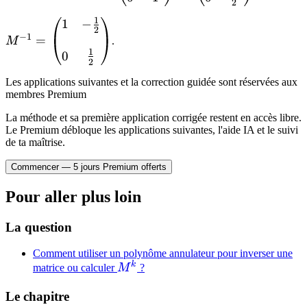
2
\end{pmatrix} =
1
1
−
M^{-1} =
\begin{pmatrix} 1
2
−
1
\begin{pmatrix}
=
M
.
& -\frac{1}{2}
1
1 & -\frac{1}
0
\\\\ 0 & \frac{1}
2
{2} \\\\ 0 &
{2} \end{pmatrix}
Les applications suivantes et la correction guidée sont réservées aux
\frac{1}{2}
membres Premium
\end{pmatrix}
La méthode et sa première application corrigée restent en accès libre.
Le Premium débloque les applications suivantes, l'aide IA et le suivi
de ta maîtrise.
Commencer — 5 jours Premium offerts
Pour aller plus loin
La question
Comment utiliser un polynôme annulateur pour inverser une
k
M^k
matrice ou calculer
M
?
Le chapitre