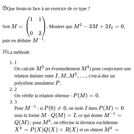
Que ferais-tu face à un exercice de ce type ?
1
1
M =
M^2
2
\begin{pmatrix}
=
-
−
3
+
2
=
0
Soit
M
. Montrer que
M
M
I
,
2
1 & 1 \\\\ 0 & 2
3M
0
2
−
1
\end{pmatrix}
+ 2
M^{-1}
puis en déduire
M
.
I_2
La méthode
= 0
1
2
3
M^2
M^3
On calcule
M
(et éventuellement
M
) pour conjecturer une
2
I, M,
,
,
,
…
relation linéaire entre
I
M
M
, c'est-à-dire un
M^2,
P
polynôme annulateur
P
.
\ldots
2
P(M)
(
)
=
0
On vérifie la relation obtenue :
P
M
.
= 0
3
−
1
M^{-1}
P(0)
(
0
)

=
0
I
P(M)
(
)
=
0
Pour
M
: si
P
, on isole
I
dans
P
M
−
1
\neq
= 0
M
⋅
(
)
=
M^{-1}
=
sous la forme
M
Q
M
I
, ce qui donne
M
0
\cdot
=
k
(
)
M^k
X^k
Q
M
; pour
M
, on effectue la division euclidienne
Q(M)
Q(M)
=
k
k
=
(
)
(
)
+
(
)
M^k
=
X
P
X
Q
X
R
X
et on obtient
M