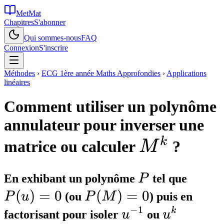
MetMat
Chapitres
S'abonner
Qui sommes-nous
FAQ
Connexion
S'inscrire
Méthodes
›
ECG 1ère année Maths Approfondies
›
Applications
linéaires
Comment utiliser un polynôme
annulateur pour inverser une
M^k
k
matrice ou calculer
?
M
P
P(u)
En exhibant un polynôme
P
tel que
= 0
(
)
=
0
P(M)
(
)
=
0
P
u
(ou
P
M
) puis en
−
1
= 0
u^{-1}
u^k
k
factorisant pour isoler
u
ou
u