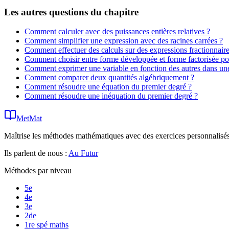
Les autres questions du chapitre
Comment calculer avec des puissances entières relatives ?
Comment simplifier une expression avec des racines carrées ?
Comment effectuer des calculs sur des expressions fractionnaire
Comment choisir entre forme développée et forme factorisée p
Comment exprimer une variable en fonction des autres dans un
Comment comparer deux quantités algébriquement ?
Comment résoudre une équation du premier degré ?
Comment résoudre une inéquation du premier degré ?
MetMat
Maîtrise les méthodes mathématiques avec des exercices personnalisés 
Ils parlent de nous :
Au Futur
Méthodes par niveau
5e
4e
3e
2de
1re spé maths