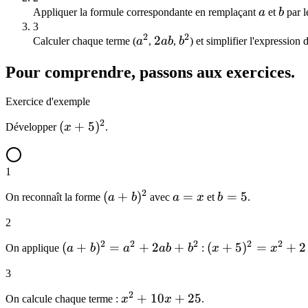
a
b
Appliquer la formule correspondante en remplaçant
a
et
b
par l
3
2
2
a^2
2ab
2
b^2
Calculer chaque terme (
a
,
ab
,
b
) et simplifier l'expressio
Pour comprendre, passons aux exercices.
Exercice d'exemple
2
(x+5)^2
(
+
5
)
Développer
x
.
1
2
(a+b)^2
(
+
)
a
=
b
=
5
On reconnaît la forme
a
b
avec
a
x
et
b
.
=
=
2
x
5
2
2
2
2
2
(a+b)^2 =
(
+
)
=
+
2
+
(x+5)^2
(
+
5
)
=
+
2
On applique
a
b
a
ab
b
:
x
x
a^2+2ab+b^2
= x^2
3
+ 2
\times x
2
x^2
+
10
+
25
On calcule chaque terme :
x
x
.