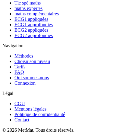
Tle spé maths
maths expertes
maths complémentaires
ECG1 appliquées
ECG1 approfondies
ECG2 appliquées
ECG2 approfondies
Navigation
Méthodes
Choisir son niveau
Tarifs
FAQ
Qui sommes-nous
Connexion
Légal
CGU
Mentions légales
Politique de confidentialité
Contact
©
2026
MetMat. Tous droits réservés.