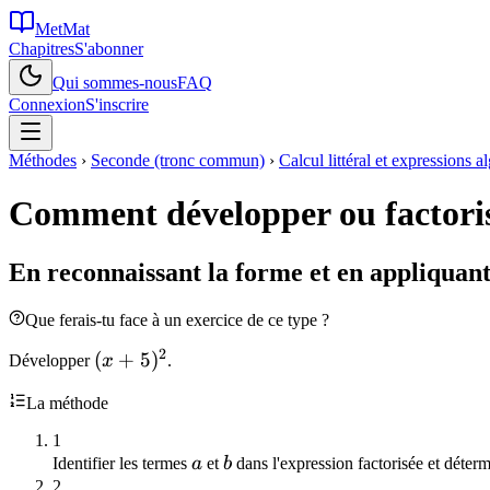
MetMat
Chapitres
S'abonner
Qui sommes-nous
FAQ
Connexion
S'inscrire
Méthodes
›
Seconde (tronc commun)
›
Calcul littéral et expressions a
Comment développer ou factorise
En reconnaissant la forme et en appliquan
Que ferais-tu face à un exercice de ce type ?
2
(x+5)^2
(
+
5
)
Développer
x
.
La méthode
1
a
b
Identifier les termes
a
et
b
dans l'expression factorisée et déterm
2