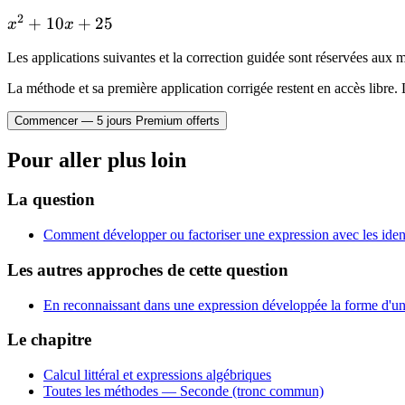
\times 5
+
2
x^2
+
10
+
25
+ 5^2
x
x
10x
+
+
Les applications suivantes et la correction guidée sont réservées au
10x
25
+
La méthode et sa première application corrigée restent en accès libre. 
25
Commencer — 5 jours Premium offerts
Pour aller plus loin
La question
Comment développer ou factoriser une expression avec les iden
Les autres approches de cette question
En reconnaissant dans une expression développée la forme d'une
Le chapitre
Calcul littéral et expressions algébriques
Toutes les méthodes —
Seconde (tronc commun)