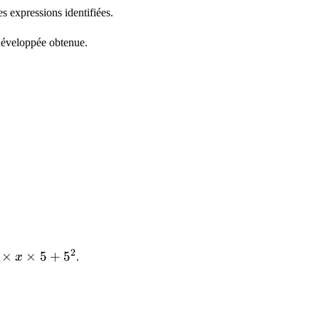
es expressions identifiées.
n développée obtenue.
2
×
×
5
+
5
x
.