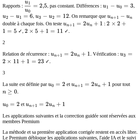
u
1
\dfrac{u_1}
u_1
u
=
2
,
5
−
=
3
Rapports :
, pas constant. Différences :
u
u
,
1
0
u
{u_0} =
-
-
0
−
=
6
u_3
−
=
12
u_{n+1}
−
u
u
,
u
u
. On remarque que
u
u
2
1
3
2
+
1
2{,}5
u_0
u
n
n
-
- u_n
u_{n+1}
=
2
+
1
2
2
×
2
+
double à chaque fois. On teste
u
u
:
= 3
=
+
1
n
n
u_2
= 2u_n
\times
1
=
5
2
2
×
5
+
1
=
11
✓,
✓.
=
+ 1
2 + 1
\times
2
12
= 5
5 + 1
= 11
u_{n+1}
=
2
+
1
u_3 =
=
Relation de récurrence :
u
u
. Vérification :
u
+
1
3
n
n
= 2u_n
2
2
×
11
+
1
=
23
✓.
+ 1
\times
3
11 +
1 =
u_0
=
2
u_{n+1}
=
2
+
1
n
La suite est définie par
u
et
u
u
pour tout
0
+
1
n
n
23
= 2
= 2u_n
\ge
≥
0
n
.
+ 1
0
u_0
=
2
u_{n+1}
=
2
+
1
u
et
u
u
0
+
1
n
n
= 2
= 2u_n
Les applications suivantes et la correction guidée sont réservées aux
+ 1
membres Premium
La méthode et sa première application corrigée restent en accès libre.
Le Premium débloque les applications suivantes, l'aide IA et le suivi