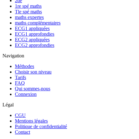
2de
1re spé maths
Tle spé maths
maths expertes
maths complémentaires
ECG1 appliquées
ECG1 approfondies
ECG2 appliquées
ECG2 approfondies
Navigation
Méthodes
Choisir son niveau
Tarifs
FAQ
Qui sommes-nous
Connexion
Légal
CGU
Mentions légales
Politique de confidentialité
Contact