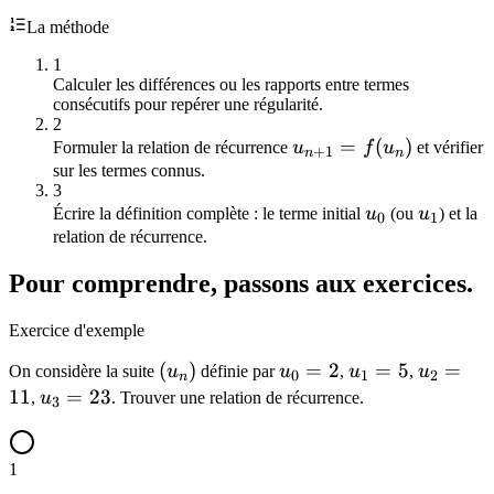
11
=
La méthode
23
1
Calculer les différences ou les rapports entre termes
consécutifs pour repérer une régularité.
2
u_{n+1}
=
(
)
Formuler la relation de récurrence
u
f
u
et vérifier
+
1
n
n
= f(u_n)
sur les termes connus.
3
u_0
u_1
Écrire la définition complète : le terme initial
u
(ou
u
) et la
0
1
relation de récurrence.
Pour comprendre, passons aux exercices.
Exercice d'exemple
(u_n)
(
)
u_0
=
2
u_1
=
5
u_2
=
On considère la suite
u
définie par
u
,
u
,
u
0
1
2
n
= 2
= 5
=
11
u_3
=
23
,
u
. Trouver une relation de récurrence.
3
11
=
23
1