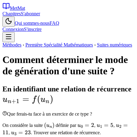
MetMat
Chapitres
S'abonner
Qui sommes-nous
FAQ
Connexion
S'inscrire
Méthodes
›
Première Spécialité Mathématiques
›
Suites numériques
Comment déterminer le mode
de génération d'une suite ?
u
En identifiant une relation de récurrence
=
(
)
=
u
f
u
+
1
n
n
Que ferais-tu face à un exercice de ce type ?
(u_n)
(
)
u_0
=
2
u_1
=
5
u_2
=
On considère la suite
u
définie par
u
,
u
,
u
0
1
2
n
= 2
= 5
=
11
u_3
=
23
,
u
. Trouver une relation de récurrence.
3