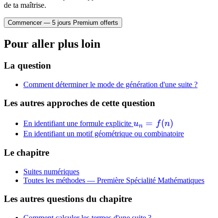
de ta maîtrise.
Commencer — 5 jours Premium offerts
Pour aller plus loin
La question
Comment déterminer le mode de génération d'une suite ?
Les autres approches de cette question
u_n
=
(
)
En identifiant une formule explicite
u
f
n
n
=
En identifiant un motif géométrique ou combinatoire
f(n)
Le chapitre
Suites numériques
Toutes les méthodes —
Première Spécialité Mathématiques
Les autres questions du chapitre
Comment calculer les termes d'une suite ?