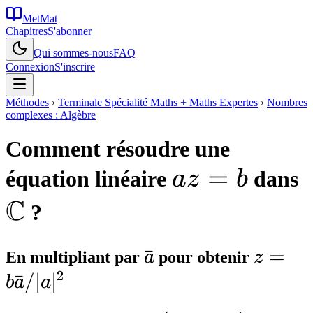
MetMat
Chapitres
S'abonner
Qui sommes-nous
FAQ
Connexion
S'inscrire
Méthodes
›
Terminale Spécialité Maths + Maths Expertes
›
Nombres
complexes : Algèbre
Comment résoudre une
az
=
équation linéaire
dans
a
z
b
C
=
?
b
\bar{a}
ˉ
z =
=
En multipliant par
a
pour obtenir
z
2
b\bar{
ˉ
/∣
∣
b
a
a