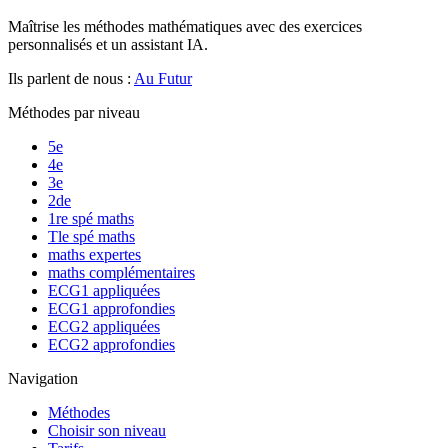
Maîtrise les méthodes mathématiques avec des exercices
personnalisés et un assistant IA.
Ils parlent de nous :
Au Futur
Méthodes par niveau
5e
4e
3e
2de
1re spé maths
Tle spé maths
maths expertes
maths complémentaires
ECG1 appliquées
ECG1 approfondies
ECG2 appliquées
ECG2 approfondies
Navigation
Méthodes
Choisir son niveau