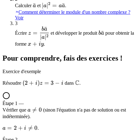
0
2
\bar{a}
ˉ
|a|^2 =
∣
∣
=
ˉ
Calculer
a
et
a
a
a
.
a\bar{a}
Comment déterminer le module d'un nombre complexe ?
Voir
3
ˉ
b
a
z =
b\bar{a}
=
ˉ
Écrire
z
et développer le produit
b
a
pour obtenir la
2
\dfrac{b\bar{a}}
∣
∣
a
x
+
{|a|^2}
forme
x
i
y
.
+
Pour comprendre, fais des exercices !
iy
Exercice d'exemple
C
(2
(
2
+
)
=
3
−
\mathbb{C}
Résoudre
i
z
i
dans
.
+
i)z
Étape
1
—
=
a

=
0
Vérifier que
a
(sinon l'équation n'a pas de solution ou est
3
\neq
indéterminée).
- i
0
a =
=
2
+

=
0
a
i
.
2 +
Étape
2
—