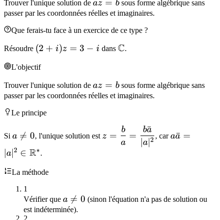
az
=
Trouver l'unique solution de
a
z
b
sous forme algébrique sans
=
passer par les coordonnées réelles et imaginaires.
b
Que ferais-tu face à un exercice de ce type ?
C
(2
(
2
+
)
=
3
−
\mathbb{C}
Résoudre
i
z
i
dans
.
+
L'objectif
i)z
=
az
=
Trouver l'unique solution de
a
z
b
sous forme algébrique sans
3
=
passer par les coordonnées réelles et imaginaires.
- i
b
Le principe
ˉ
b
b
a
a
z = \dfrac{b}{a}
a\bar{a} =

=
0
=
=
ˉ
=
Si
a
, l'unique solution est
z
, car
a
a
2
\neq
=
|a|^2 \in
∣
∣
a
a
2
∗
R
∣
∣
∈
0
\dfrac{b\bar{a}}
\mathbb{R
a
.
{|a|^2}
La méthode
1
a

=
0
Vérifier que
a
(sinon l'équation n'a pas de solution ou
\neq
est indéterminée).
2