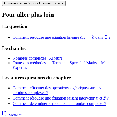
5i}{5} =
Commencer — 5 jours Premium offerts
1 - i
Pour aller plus loin
La question
C
az
=
\mat
Comment résoudre une équation linéaire
a
z
b
dans
?
=
Le chapitre
b
Nombres complexes : Algèbre
Toutes les méthodes —
Terminale Spécialité Maths + Maths
Expertes
Les autres questions du chapitre
Comment effectuer des opérations algébriques sur des
nombres complexes ?
z
\bar{
ˉ
Comment résoudre une équation faisant intervenir
z
et
z
?
Comment déterminer le module d'un nombre complexe ?
MetMat