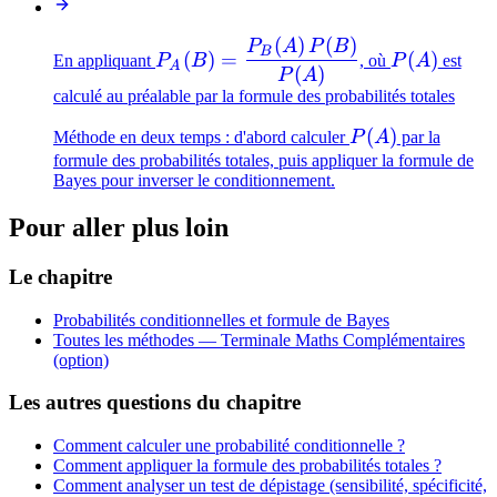
(
)
(
)
P_A(B) =
P(A)
P
A
P
B
B
(
)
=
(
)
En appliquant
P
B
, où
P
A
est
A
\dfrac{P_B(A)\,P(B)}
(
)
P
A
{P(A)}
calculé au préalable par la formule des probabilités totales
P(A)
(
)
Méthode en deux temps : d'abord calculer
P
A
par la
formule des probabilités totales, puis appliquer la formule de
Bayes pour inverser le conditionnement.
Pour aller plus loin
Le chapitre
Probabilités conditionnelles et formule de Bayes
Toutes les méthodes —
Terminale Maths Complémentaires
(option)
Les autres questions du chapitre
Comment calculer une probabilité conditionnelle ?
Comment appliquer la formule des probabilités totales ?
Comment analyser un test de dépistage (sensibilité, spécificité,