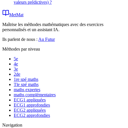
valeurs prédictives) ?
MetMat
Maîtrise les méthodes mathématiques avec des exercices
personnalisés et un assistant IA.
Ils parlent de nous :
Au Futur
Méthodes par niveau
5e
4e
3e
2de
1re spé maths
Tle spé maths
maths expertes
maths complémentaires
ECG1 appliquées
ECG1 approfondies
ECG2 appliquées
ECG2 approfondies
Navigation