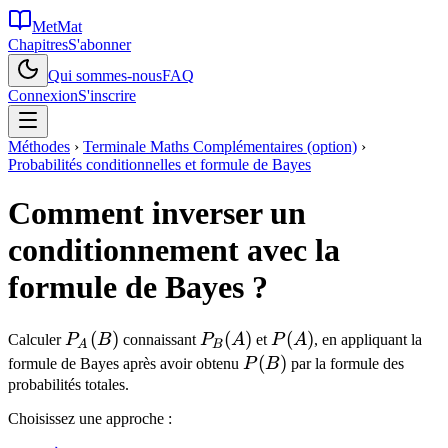
MetMat
Chapitres
S'abonner
Qui sommes-nous
FAQ
Connexion
S'inscrire
Méthodes
›
Terminale Maths Complémentaires (option)
›
Probabilités conditionnelles et formule de Bayes
Comment inverser un
conditionnement avec la
formule de Bayes ?
P_A(B)
(
)
P_B(A)
(
)
P(A)
(
)
Calculer
P
B
connaissant
P
A
et
P
A
, en appliquant la
A
B
P(B)
(
)
formule de Bayes après avoir obtenu
P
B
par la formule des
probabilités totales.
Choisissez une approche :