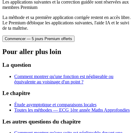
{=} o(x)
Les applications suivantes et la correction guidée sont réservées aux
membres Premium
La méthode et sa première application corrigée restent en accès libre.
Le Premium débloque les applications suivantes, l'aide IA et le suivi
de ta maîtrise.
Commencer — 5 jours Premium offerts
Pour aller plus loin
La question
Comment montrer qu'une fonction est négligeable ou
équivalente au voisinage d'un point ?
Le chapitre
Étude asymptotique et comparaisons locales
Toutes les méthodes —
ECG 1ère année Maths Approfondies
Les autres questions du chapitre
Comment montrer qu'une suite est négligeable devant une