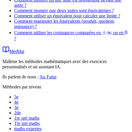
autre ?
Comment montrer que deux suites sont équivalentes ?
Comment utiliser un équivalent pour calculer une limite ?
Comment manipuler les équivalents (produit, quotient,
puissance) ?
\pm\infty
±
∞
0
0
Comment utiliser les croissances comparées en
ou en
?
MetMat
Maîtrise les méthodes mathématiques avec des exercices
personnalisés et un assistant IA.
Ils parlent de nous :
Au Futur
Méthodes par niveau
5e
4e
3e
2de
1re spé maths
Tle spé maths
maths expertes