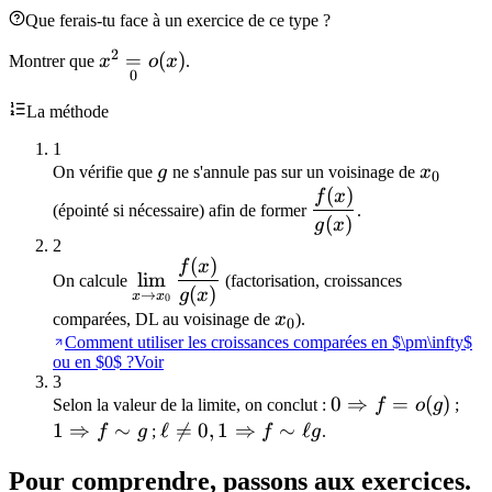
Que ferais-tu face à un exercice de ce type ?
2
x^2
=
(
)
Montrer que
x
o
x
.
0
\underset{0}
{=} o(x)
La méthode
1
g
x_0
On vérifie que
g
ne s'annule pas sur un voisinage de
x
0
(
)
\dfrac{f(x)}
f
x
(épointé si nécessaire) afin de former
.
{g(x)}
(
)
g
x
2
(
)
\displaystyle
f
x
lim
On calcule
(factorisation, croissances
\lim_{x\to
(
)
g
x
→
x
x
0
x_0}
x_0
comparées, DL au voisinage de
x
).
0
\dfrac{f(x)}
Comment utiliser les croissances comparées en $\pm\infty$
ou en $0$ ?
Voir
{g(x)}
3
0
0
⇒
=
(
)
1
Selon la valeur de la limite, on conclut :
f
o
g
;
\Rightarrow
\Ri
1
⇒
∼
\ell \neq 0,
ℓ

=
0
,
1
⇒
∼
ℓ
f
g
;
f
g
.
f = o(g)
f \
1
Pour comprendre, passons aux exercices.
\Rightarrow