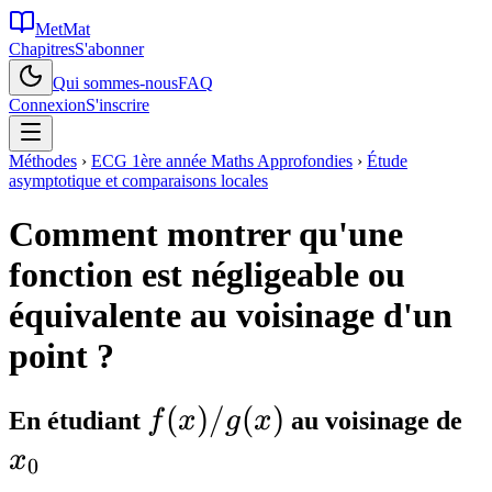
MetMat
Chapitres
S'abonner
Qui sommes-nous
FAQ
Connexion
S'inscrire
Méthodes
›
ECG 1ère année Maths Approfondies
›
Étude
asymptotique et comparaisons locales
Comment montrer qu'une
fonction est négligeable ou
équivalente au voisinage d'un
point ?
f(x)/g(x)
(
)
/
(
)
x
En étudiant
f
x
g
x
au voisinage de
x
0