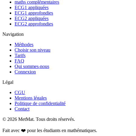
maths complémentaires
ECG1 appliquées
ECG1 approfondies
ECG2 appliquées
ECG2 approfondies
Navigation
Méthodes
Choisir son niveau
Tarifs
FAQ
Qui sommes-nous
Connexion
Légal
CGU
Mentions légales
Politique de confidentialité
Contact
©
2026
MetMat. Tous droits réservés.
Fait avec ❤️ pour les étudiants en mathématiques.