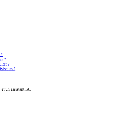
 ?
rs ?
ltat ?
iviseurs ?
et un assistant IA.