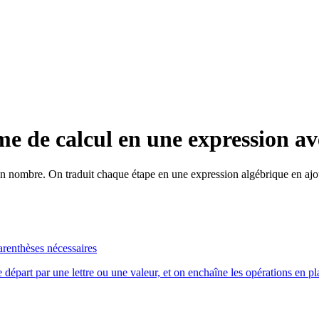
de calcul en une expression ave
un nombre. On traduit chaque étape en une expression algébrique en ajou
arenthèses nécessaires
départ par une lettre ou une valeur, et on enchaîne les opérations en pl