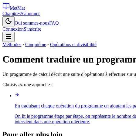
MetMat
Chapitres
S'abonner
Qui sommes-nous
FAQ
Connexion
S'inscrire
Méthodes
›
Cinquième
›
Opérations et divisibilité
Comment traduire un programme 
Un programme de calcul décrit une suite d'opérations à effectuer sur 
Choisissez une approche :
En traduisant chaque opération du programme en ajoutant les p
On lit le programme étape par étape, on représente le nombre de 
intervient dans une opération ultérieure.
Pour aller plus loin