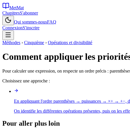
MetMat
Chapitres
S'abonner
Qui sommes-nous
FAQ
Connexion
S'inscrire
Méthodes
›
Cinquième
›
Opérations et divisibilité
Comment appliquer les priorités
Pour calculer une expression, on respecte un ordre précis : parenthèses
Choisissez une approche :
En appliquant l'ordre parenthèses → puissances → ×÷ → +−, d
On identifie les différentes opérations présentes, puis on les eff
Pour aller plus loin