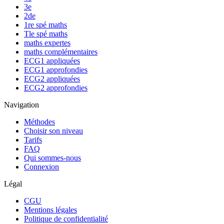
3e
2de
1re spé maths
Tle spé maths
maths expertes
maths complémentaires
ECG1 appliquées
ECG1 approfondies
ECG2 appliquées
ECG2 approfondies
Navigation
Méthodes
Choisir son niveau
Tarifs
FAQ
Qui sommes-nous
Connexion
Légal
CGU
Mentions légales
Politique de confidentialité