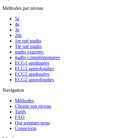
Méthodes par niveau
5e
4e
3e
2de
1re spé maths
Tle spé maths
maths expertes
maths complémentaires
ECG1 appliquées
ECG1 approfondies
ECG2 appliquées
ECG2 approfondies
Navigation
Méthodes
Choisir son niveau
Tarifs
FAQ
Qui sommes-nous
Connexion