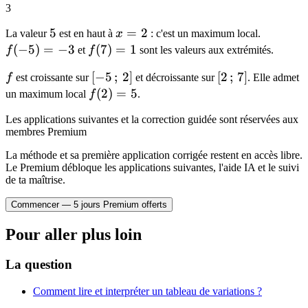
3
5
5
x
=
2
f(-5)
La valeur
est en haut à
x
: c'est un maximum local.
=
= -3
(
−
5
)
=
−
3
f(7)
(
7
)
=
1
f
et
f
sont les valeurs aux extrémités.
2
= 1
f
[-5\,;\,2]
[
−
5
;
2
]
[2\,;\,7]
[
2
;
7
]
f
est croissante sur
et décroissante sur
. Elle admet
f(2)
(
2
)
=
5
un maximum local
f
.
= 5
Les applications suivantes et la correction guidée sont réservées aux
membres Premium
La méthode et sa première application corrigée restent en accès libre.
Le Premium débloque les applications suivantes, l'aide IA et le suivi
de ta maîtrise.
Commencer — 5 jours Premium offerts
Pour aller plus loin
La question
Comment lire et interpréter un tableau de variations ?