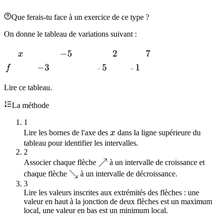
Que ferais-tu face à un exercice de ce type ?
On donne le tableau de variations suivant :
x
-5
−
5
2
2
7
7
x
f
-3
−
3
5
5
1
1
f
Lire ce tableau.
La méthode
1
x
Lire les bornes de l'axe des
x
dans la ligne supérieure du
tableau pour identifier les intervalles.
2
\nearrow
↗
Associer chaque flèche
à un intervalle de croissance et
\searrow
↘
chaque flèche
à un intervalle de décroissance.
3
Lire les valeurs inscrites aux extrémités des flèches : une
valeur en haut à la jonction de deux flèches est un maximum
local, une valeur en bas est un minimum local.