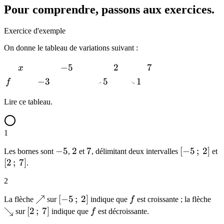
Pour comprendre, passons aux exercices.
Exercice d'exemple
On donne le tableau de variations suivant :
x
-5
−
5
2
2
7
7
x
f
-3
−
3
5
5
1
1
f
Lire ce tableau.
1
-5
−
5
2
2
7
7
[-5\,;\,2]
[
−
5
;
2
]
[
Les bornes sont
,
et
, délimitant deux intervalles
et
[
2
;
7
]
.
2
\nearrow
↗
[-5\,;\,2]
[
−
5
;
2
]
f
\s
La flèche
sur
indique que
f
est croissante ; la flèche
↘
[2\,;\,7]
[
2
;
7
]
f
sur
indique que
f
est décroissante.