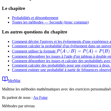
Le chapitre
Probabilités et dénombrement
Toutes les méthodes —
Seconde (tronc commun)
Les autres questions du chapitre
Comment décrire l'univers et les événements d'une expérience a
Comment calculer la probabilité d'un événement dans un univers
P(A
(
∪
)
=
(
)
+
(
)
Comment utiliser la formule
P
A
B
P
A
P
B
\cup
Comment dénombrer les issues à l'aide d'un tableau à double en
Comment dénombrer les issues et calculer des probabilités avec
B) =
Comment calculer des probabilités pour une expérience à deux 
P(A)
Comment estimer une probabilité à partir de fréquences observé
+
P(B)
MetMat
-
Maîtrise les méthodes mathématiques avec des exercices personnalisés 
P(A
\cap
Ils parlent de nous :
Au Futur
B)
Méthodes par niveau