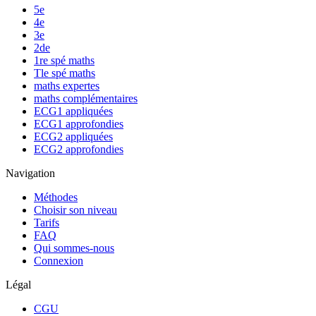
5e
4e
3e
2de
1re spé maths
Tle spé maths
maths expertes
maths complémentaires
ECG1 appliquées
ECG1 approfondies
ECG2 appliquées
ECG2 approfondies
Navigation
Méthodes
Choisir son niveau
Tarifs
FAQ
Qui sommes-nous
Connexion
Légal
CGU