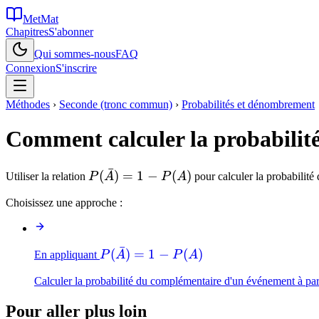
MetMat
Chapitres
S'abonner
Qui sommes-nous
FAQ
Connexion
S'inscrire
Méthodes
›
Seconde (tronc commun)
›
Probabilités et dénombrement
Comment calculer la probabilit
ˉ
P(\bar{A})
(
)
=
1
−
(
)
Utiliser la relation
P
A
P
A
pour calculer la probabilit
= 1 - P(A)
Choisissez une approche :
ˉ
P(\bar{A})
(
)
=
1
−
(
)
En appliquant
P
A
P
A
= 1 - P(A)
Calculer la probabilité du complémentaire d'un événement à part
Pour aller plus loin