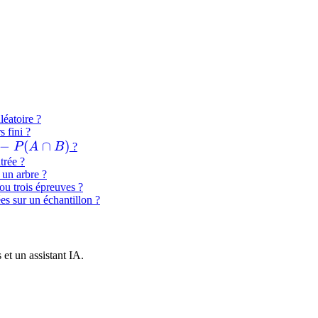
léatoire ?
 fini ?
−
(
∩
)
P
A
B
?
trée ?
 un arbre ?
ou trois épreuves ?
es sur un échantillon ?
et un assistant IA.