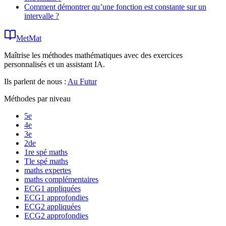
Comment démontrer qu’une fonction est constante sur un
intervalle ?
MetMat
Maîtrise les méthodes mathématiques avec des exercices
personnalisés et un assistant IA.
Ils parlent de nous :
Au Futur
Méthodes par niveau
5e
4e
3e
2de
1re spé maths
Tle spé maths
maths expertes
maths complémentaires
ECG1 appliquées
ECG1 approfondies
ECG2 appliquées
ECG2 approfondies