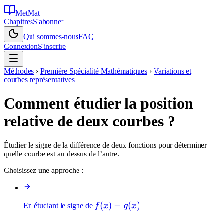
MetMat
Chapitres
S'abonner
Qui sommes-nous
FAQ
Connexion
S'inscrire
Méthodes
›
Première Spécialité Mathématiques
›
Variations et
courbes représentatives
Comment étudier la position
relative de deux courbes ?
Étudier le signe de la différence de deux fonctions pour déterminer
quelle courbe est au-dessus de l’autre.
Choisissez une approche :
f(x)
(
)
−
(
)
En étudiant le signe de
f
x
g
x
-