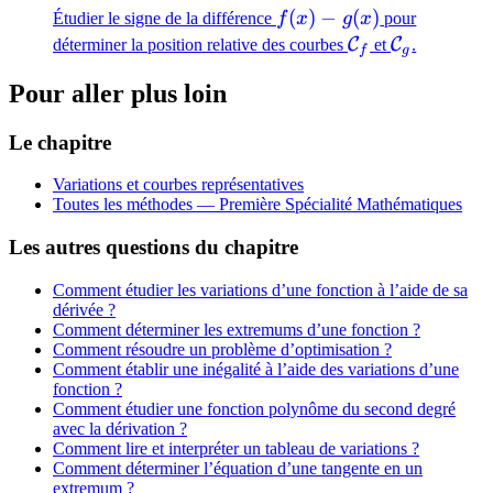
f(x)
(
)
−
(
)
Étudier le signe de la différence
f
x
g
x
pour
g(x)
-
\mathcal{C}_f
\mathcal{
C
C
déterminer la position relative des courbes
et
.
f
g
g(x)
Pour aller plus loin
Le chapitre
Variations et courbes représentatives
Toutes les méthodes —
Première Spécialité Mathématiques
Les autres questions du chapitre
Comment étudier les variations d’une fonction à l’aide de sa
dérivée ?
Comment déterminer les extremums d’une fonction ?
Comment résoudre un problème d’optimisation ?
Comment établir une inégalité à l’aide des variations d’une
fonction ?
Comment étudier une fonction polynôme du second degré
avec la dérivation ?
Comment lire et interpréter un tableau de variations ?
Comment déterminer l’équation d’une tangente en un
extremum ?