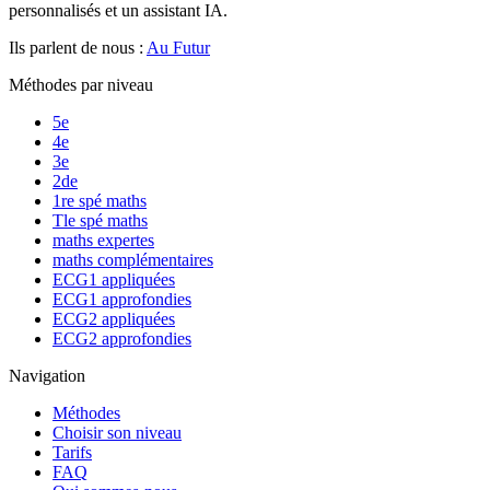
personnalisés et un assistant IA.
Ils parlent de nous :
Au Futur
Méthodes par niveau
5e
4e
3e
2de
1re spé maths
Tle spé maths
maths expertes
maths complémentaires
ECG1 appliquées
ECG1 approfondies
ECG2 appliquées
ECG2 approfondies
Navigation
Méthodes
Choisir son niveau
Tarifs
FAQ