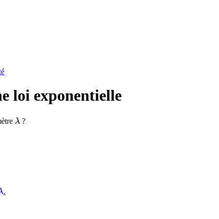
té
e loi exponentielle
\lambda
mètre
λ
?
\lambda
λ
.