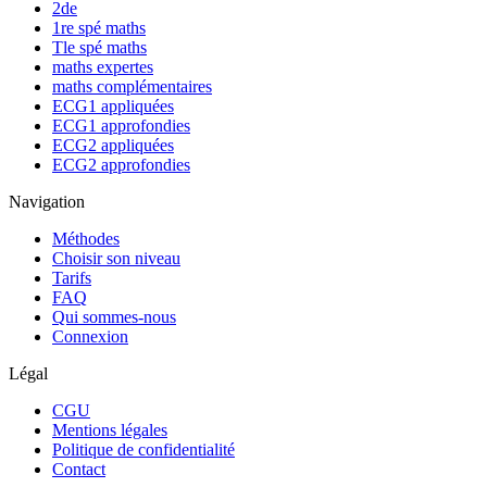
2de
1re spé maths
Tle spé maths
maths expertes
maths complémentaires
ECG1 appliquées
ECG1 approfondies
ECG2 appliquées
ECG2 approfondies
Navigation
Méthodes
Choisir son niveau
Tarifs
FAQ
Qui sommes-nous
Connexion
Légal
CGU
Mentions légales
Politique de confidentialité
Contact