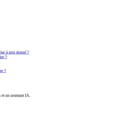
ise à prix donné ?
ise ?
re ?
et un assistant IA.