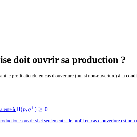
se doit ouvrir sa production ?
nt le profit attendu en cas d'ouverture (nul si non-ouverture) à la cond
+
\Pi(p,
Π
(
,
)
≥
0
valente à
p
q
q^+)
oduction : ouvrir si et seulement si le profit en cas d'ouverture est non
\geq
0