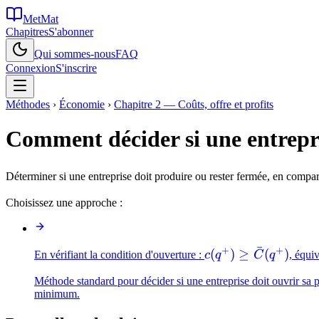
MetMat
Chapitres
S'abonner
Qui sommes-nous
FAQ
Connexion
S'inscrire
Méthodes
›
Économie
›
Chapitre 2 — Coûts, offre et profits
Comment décider si une entrepri
Déterminer si une entreprise doit produire ou rester fermée, en compara
Choisissez une approche :
ˉ
+
+
c(q^+)
(
)
≥
(
)
En vérifiant la condition d'ouverture :
c
q
C
q
, équi
\geq
Méthode standard pour décider si une entreprise doit ouvrir sa pr
\bar{C}
minimum.
(q^+)