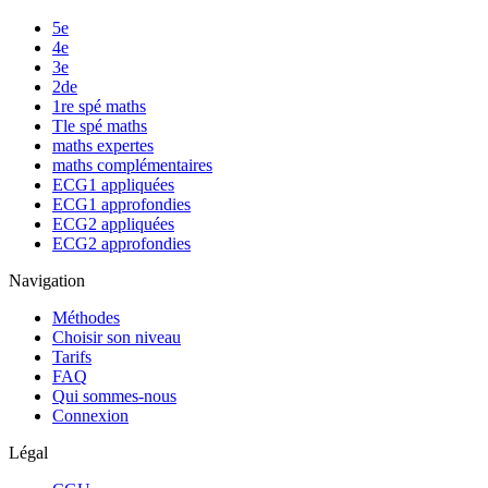
5e
4e
3e
2de
1re spé maths
Tle spé maths
maths expertes
maths complémentaires
ECG1 appliquées
ECG1 approfondies
ECG2 appliquées
ECG2 approfondies
Navigation
Méthodes
Choisir son niveau
Tarifs
FAQ
Qui sommes-nous
Connexion
Légal