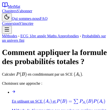
MetMat
Chapitres
S'abonner
Qui sommes-nous
FAQ
Connexion
S'inscrire
Méthodes
›
ECG 1ère année Maths Approfondies
›
Probabilités sur
un univers fini
Comment appliquer la formule
des probabilités totales ?
P(B)
(
)
(A_i)
(
)
Calculer
P
B
en conditionnant par un SCE
A
.
i
Choisissez une approche :
(A_i)
(
)
P(B)=\sum
(
)
=
(
)
(
)
∑
En utilisant un SCE
A
et
P
B
P
B
P
A
i
A
i
i
P_{A_i}