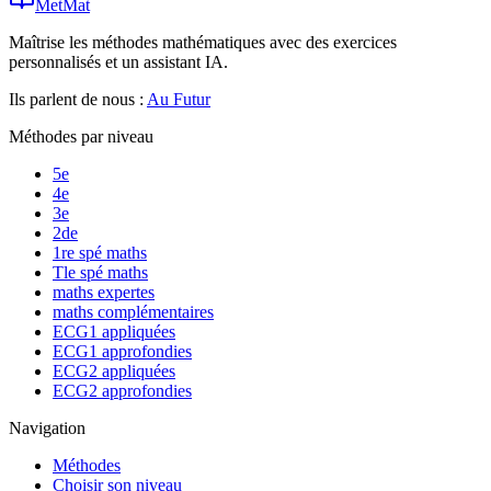
MetMat
Maîtrise les méthodes mathématiques avec des exercices
personnalisés et un assistant IA.
Ils parlent de nous :
Au Futur
Méthodes par niveau
5e
4e
3e
2de
1re spé maths
Tle spé maths
maths expertes
maths complémentaires
ECG1 appliquées
ECG1 approfondies
ECG2 appliquées
ECG2 approfondies
Navigation
Méthodes
Choisir son niveau