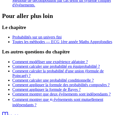
Méthode de décomposition par cas selon un système complet
(B)P(A_i)
d'événements.
Pour aller plus loin
Le chapitre
Probabilités sur un univers fini
Toutes les méthodes —
ECG 1ère année Maths Approfondies
Les autres questions du chapitre
Comment modéliser une expérience aléatoire ?
Comment calculer une probabilité en équiprobabilité ?
Comment calculer la probabilité d'une union (formule de
Poincaré) ?
Comment calculer une probabilité conditionnelle ?
Comment appliquer la formule des probabilités composées ?
Comment appliquer la formule de Bayes ?
Comment montrer que deux événements sont indépendants ?
n
Comment montrer que
n
événements sont mutuellement
indépendants ?