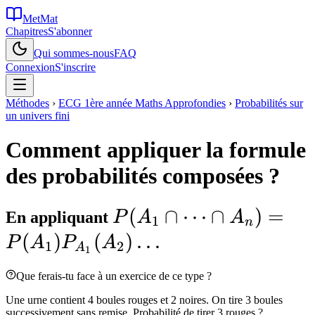
MetMat
Chapitres
S'abonner
Qui sommes-nous
FAQ
Connexion
S'inscrire
Méthodes
›
ECG 1ère année Maths Approfondies
›
Probabilités sur
un univers fini
Comment appliquer la formule
des probabilités composées ?
P(A_1\cap\dots\cap
(
∩
⋯
∩
)
=
En appliquant
P
A
A
1
n
A_n)=P(A_1)P_{A_1
(
)
(
)
…
P
A
P
A
1
2
A
1
(A_2)\dots
Que ferais-tu face à un exercice de ce type ?
Une urne contient 4 boules rouges et 2 noires. On tire 3 boules
successivement sans remise. Probabilité de tirer 3 rouges ?