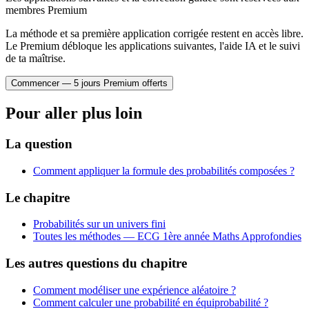
{4}=\dfrac{24}
membres Premium
{120}=\dfrac{1}
{5}
La méthode et sa première application corrigée restent en accès libre.
Le Premium débloque les applications suivantes, l'aide IA et le suivi
de ta maîtrise.
Commencer — 5 jours Premium offerts
Pour aller plus loin
La question
Comment appliquer la formule des probabilités composées ?
Le chapitre
Probabilités sur un univers fini
Toutes les méthodes —
ECG 1ère année Maths Approfondies
Les autres questions du chapitre
Comment modéliser une expérience aléatoire ?
Comment calculer une probabilité en équiprobabilité ?