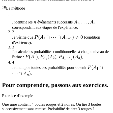
La méthode
1
n
A_1,\dots,A_n
,
…
,
J'identifie les
n
événements successifs
A
A
1
n
correspondant aux étapes de l'expérience.
2
P(A_1\cap\dots\cap
(
∩
⋯
∩
)

=
0
Je vérifie que
P
A
A
(condition
1
−
1
n
A_{n-1})\ne 0
d'existence).
3
Je calcule les probabilités conditionnelles à chaque niveau de
P(A_1)
(
)
P_{A_1}
(
)
P_{A_1\cap
(
)
l'arbre :
P
A
,
P
A
,
P
A
, …
1
2
∩
3
A
A
A
1
1
2
(A_2)
A_2}(A_3)
4
P(A_1\cap\
(
∩
Je multiplie toutes ces probabilités pour obtenir
P
A
1
A_n)
⋯
∩
)
A
.
n
Pour comprendre, passons aux exercices.
Exercice d'exemple
Une urne contient 4 boules rouges et 2 noires. On tire 3 boules
successivement sans remise. Probabilité de tirer 3 rouges ?