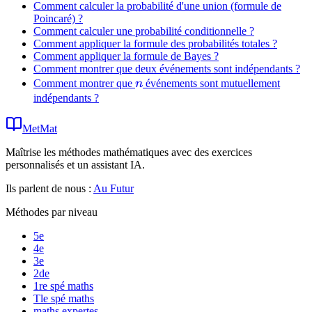
Comment calculer la probabilité d'une union (formule de
Poincaré) ?
Comment calculer une probabilité conditionnelle ?
Comment appliquer la formule des probabilités totales ?
Comment appliquer la formule de Bayes ?
Comment montrer que deux événements sont indépendants ?
n
Comment montrer que
n
événements sont mutuellement
indépendants ?
MetMat
Maîtrise les méthodes mathématiques avec des exercices
personnalisés et un assistant IA.
Ils parlent de nous :
Au Futur
Méthodes par niveau
5e
4e
3e
2de
1re spé maths
Tle spé maths
maths expertes