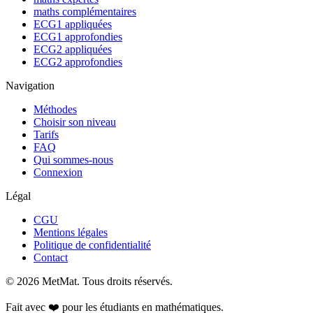
maths complémentaires
ECG1 appliquées
ECG1 approfondies
ECG2 appliquées
ECG2 approfondies
Navigation
Méthodes
Choisir son niveau
Tarifs
FAQ
Qui sommes-nous
Connexion
Légal
CGU
Mentions légales
Politique de confidentialité
Contact
©
2026
MetMat. Tous droits réservés.
Fait avec ❤️ pour les étudiants en mathématiques.