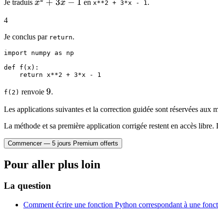
x^2
+
3
−
1
Je traduis
x
x
en
.
x**2 + 3*x - 1
+
4
3x
- 1
Je conclus par
.
return
import numpy as np

def f(x):

9
9
renvoie
.
f(2)
Les applications suivantes et la correction guidée sont réservées au
La méthode et sa première application corrigée restent en accès libre. 
Commencer — 5 jours Premium offerts
Pour aller plus loin
La question
Comment écrire une fonction Python correspondant à une fonc