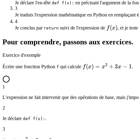
Je déclare l'en-tête
en précisant l'argument de la fon
def f(x):
3
Je traduis l'expression mathématique en Python en remplaçant
4
f(x)
(
)
Je conclus par
suivi de l'expression de
f
x
, et je tes
return
Pour comprendre, passons aux exercices.
Exercice d'exemple
2
f(x)
(
)
=
+
3
−
1
Écrire une fonction Python
qui calcule
f
x
x
x
.
f
=
x^2
1
+
3x
L'expression ne fait intervenir que des opérations de base, mais j'imp
- 1
2
Je déclare
.
def f(x):
3
2