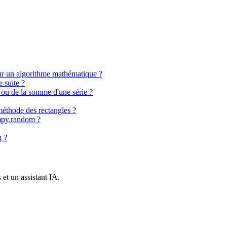
pour un algorithme mathématique ?
 suite ?
 ou de la somme d'une série ?
méthode des rectangles ?
umpy.random ?
g ?
et un assistant IA.