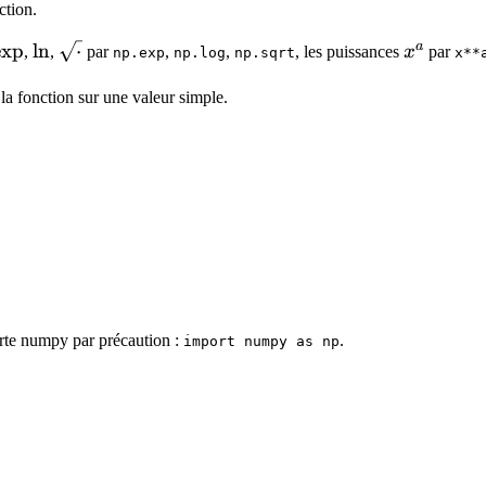
ction.
a
\exp
exp
\ln
ln
\sqrt{\cdot}
⋅
x^a
,
,
par
,
,
, les puissances
x
par
np.exp
np.log
np.sqrt
x**
te la fonction sur une valeur simple.
orte numpy par précaution :
.
import numpy as np