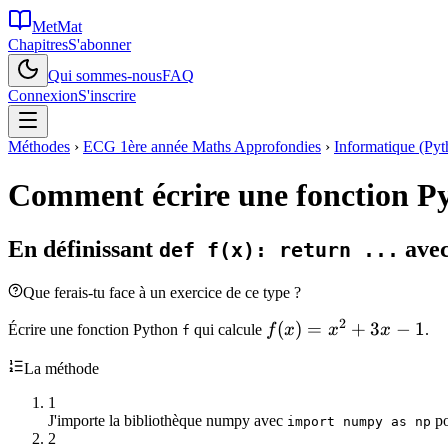
MetMat
Chapitres
S'abonner
Qui sommes-nous
FAQ
Connexion
S'inscrire
Méthodes
›
ECG 1ère année Maths Approfondies
›
Informatique (Pyt
Comment écrire une fonction P
En définissant
avec
def f(x): return ...
Que ferais-tu face à un exercice de ce type ?
2
f(x)
(
)
=
+
3
−
1
Écrire une fonction Python
qui calcule
f
x
x
x
.
f
=
La méthode
x^2
+
1
3x
J'importe la bibliothèque numpy avec
po
import numpy as np
2
- 1