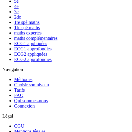
5e
4e
3e
2de
1re spé maths
Tle spé maths
maths expertes
maths complémentaires
ECG1 appliquées
ECG1 approfondies
ECG2 appliquées
ECG2 approfondies
Navigation
Méthodes
Choisir son niveau
Tarifs
FAQ
Qui sommes-nous
Connexion
Légal
CGU
Mentions légales