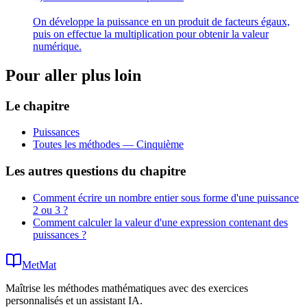
\times
\times
On développe la puissance en un produit de facteurs égaux,
a
a
puis on effectue la multiplication pour obtenir la valeur
\times
numérique.
a
Pour aller plus loin
Le chapitre
Puissances
Toutes les méthodes —
Cinquième
Les autres questions du chapitre
Comment écrire un nombre entier sous forme d'une puissance
2 ou 3 ?
Comment calculer la valeur d'une expression contenant des
puissances ?
MetMat
Maîtrise les méthodes mathématiques avec des exercices
personnalisés et un assistant IA.