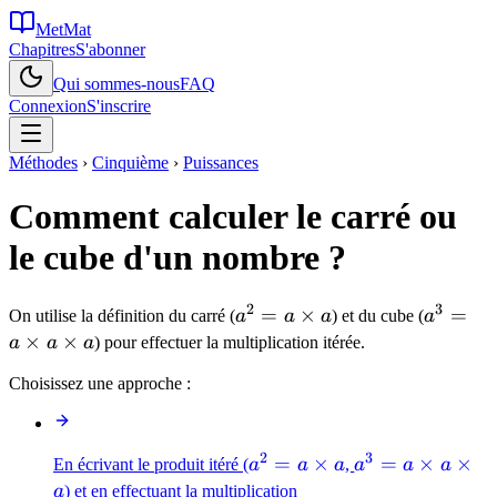
MetMat
Chapitres
S'abonner
Qui sommes-nous
FAQ
Connexion
S'inscrire
Méthodes
›
Cinquième
›
Puissances
Comment calculer le carré ou
le cube d'un nombre ?
2
3
a^2 =
=
×
a^3 =
=
On utilise la définition du carré (
a
a
a
) et du cube (
a
a
a
×
×
a
a
a
) pour effectuer la multiplication itérée.
\times
\times
Choisissez une approche :
a
a
\times
a
2
3
a^2 =
=
×
a^3 =
=
×
×
En écrivant le produit itéré (
a
a
a
,
a
a
a
a
a
a
) et en effectuant la multiplication