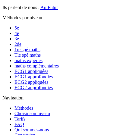
Ils parlent de nous :
Au Futur
Méthodes par niveau
5e
4e
3e
2de
1re spé maths
Tle spé maths
maths expertes
maths complémentaires
ECG1 appliquées
ECG1 approfondies
ECG2 appliquées
ECG2 approfondies
Navigation
Méthodes
Choisir son niveau
Tarifs
FAQ
Qui sommes-nous