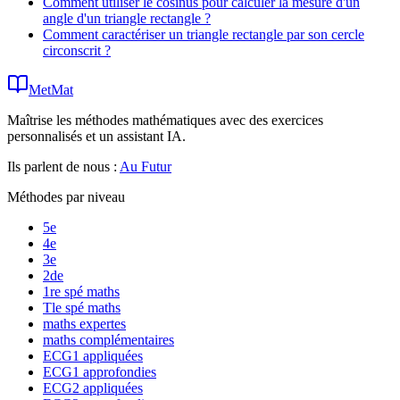
Comment utiliser le cosinus pour calculer la mesure d'un
angle d'un triangle rectangle ?
Comment caractériser un triangle rectangle par son cercle
circonscrit ?
MetMat
Maîtrise les méthodes mathématiques avec des exercices
personnalisés et un assistant IA.
Ils parlent de nous :
Au Futur
Méthodes par niveau
5e
4e
3e
2de
1re spé maths
Tle spé maths
maths expertes
maths complémentaires
ECG1 appliquées
ECG1 approfondies
ECG2 appliquées