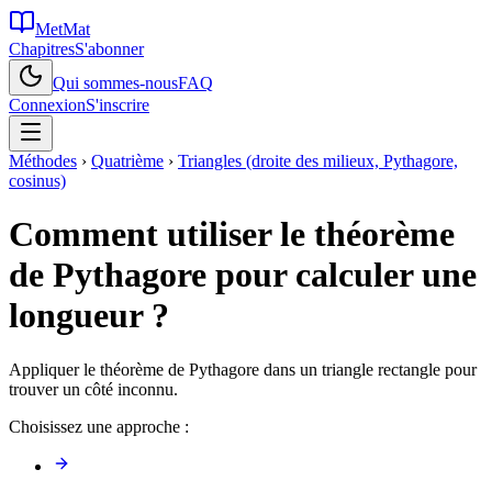
MetMat
Chapitres
S'abonner
Qui sommes-nous
FAQ
Connexion
S'inscrire
Méthodes
›
Quatrième
›
Triangles (droite des milieux, Pythagore,
cosinus)
Comment utiliser le théorème
de Pythagore pour calculer une
longueur ?
Appliquer le théorème de Pythagore dans un triangle rectangle pour
trouver un côté inconnu.
Choisissez une approche :