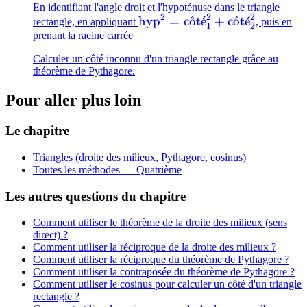
En identifiant l'angle droit et l'hypoténuse dans le triangle
2
2
2
\mathrm{hyp}^2 =
hyp
=
c
o
^
t
ˊ
e
+
c
o
^
t
ˊ
e
rectangle, en appliquant
, puis en
1
2
\mathrm{c\hat{o}t\acute{e
prenant la racine carrée
+
Calculer un côté inconnu d'un triangle rectangle grâce au
\mathrm{c\hat{o}t\acute{e
théorème de Pythagore.
Pour aller plus loin
Le chapitre
Triangles (droite des milieux, Pythagore, cosinus)
Toutes les méthodes —
Quatrième
Les autres questions du chapitre
Comment utiliser le théorème de la droite des milieux (sens
direct) ?
Comment utiliser la réciproque de la droite des milieux ?
Comment utiliser la réciproque du théorème de Pythagore ?
Comment utiliser la contraposée du théorème de Pythagore ?
Comment utiliser le cosinus pour calculer un côté d'un triangle
rectangle ?