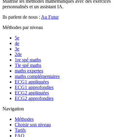
Maîtrise les méthodes mathématiques avec des exercices
personnalisés et un assistant IA.
Ils parlent de nous :
Au Futur
Méthodes par niveau
5e
4e
3e
2de
1re spé maths
Tle spé maths
maths expertes
maths complémentaires
ECG1 appliquées
ECG1 approfondies
ECG2 appliquées
ECG2 approfondies
Navigation
Méthodes
Choisir son niveau
Tarifs
FAQ