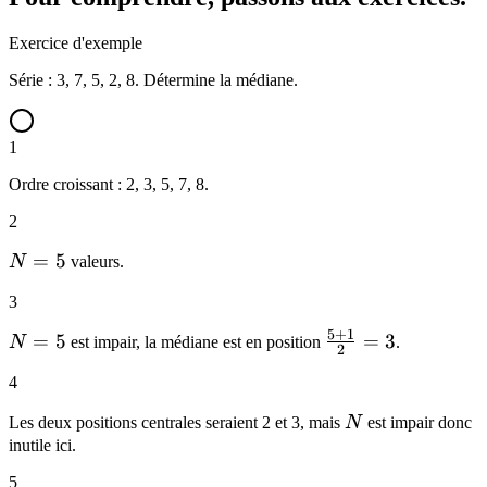
x_{N/2+1}}
{2}
Exercice d'exemple
Série : 3, 7, 5, 2, 8. Détermine la médiane.
1
Ordre croissant : 2, 3, 5, 7, 8.
2
N
=
5
N
valeurs.
=
3
5
5
+
1
N
=
5
\frac{5+1}
=
3
N
est impair, la médiane est en position
.
2
=
{2} = 3
4
5
N
Les deux positions centrales seraient 2 et 3, mais
N
est impair donc
inutile ici.
5