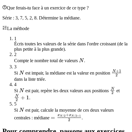
Que ferais-tu face à un exercice de ce type ?
Série : 3, 7, 5, 2, 8. Détermine la médiane.
La méthode
1
Écris toutes les valeurs de la série dans l'ordre croissant (de la
plus petite à la plus grande).
2
N
Compte le nombre total de valeurs
N
.
3
+
1
N
N
\frac{
Si
N
est impair, la médiane est la valeur en position
2
{2}
dans la liste triée.
4
N
N
\frac{N
\fra
Si
N
est pair, repère les deux valeurs aux positions
et
2
{2}
{2}
N
+
1
.
2
5
N
Si
N
est pair, calcule la moyenne de ces deux valeurs
+
x
x
=
/2
/2
+
1
=
N
N
centrales : médiane
.
2
\frac{x_{N/2}
Pour comprendre, passons aux exercices.
+