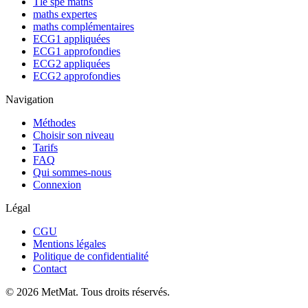
Tle spé maths
maths expertes
maths complémentaires
ECG1 appliquées
ECG1 approfondies
ECG2 appliquées
ECG2 approfondies
Navigation
Méthodes
Choisir son niveau
Tarifs
FAQ
Qui sommes-nous
Connexion
Légal
CGU
Mentions légales
Politique de confidentialité
Contact
©
2026
MetMat. Tous droits réservés.