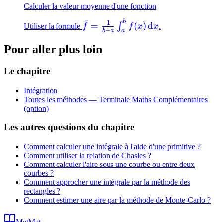
Calculer la valeur moyenne d'une fonction
ˉ
b
\bar{f} = \frac{1}
1
=
(
)
d
∫
Utiliser la formule
f
f
x
x
.
−
b
a
a
{b-a}\int_a^b
f(x)\,\mathrm{d}x
Pour aller plus loin
Le chapitre
Intégration
Toutes les méthodes —
Terminale Maths Complémentaires
(option)
Les autres questions du chapitre
Comment calculer une intégrale à l'aide d'une primitive ?
Comment utiliser la relation de Chasles ?
Comment calculer l'aire sous une courbe ou entre deux
courbes ?
Comment approcher une intégrale par la méthode des
rectangles ?
Comment estimer une aire par la méthode de Monte-Carlo ?
MetMat