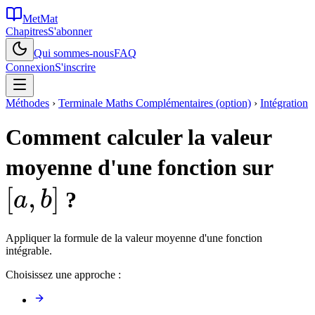
MetMat
Chapitres
S'abonner
Qui sommes-nous
FAQ
Connexion
S'inscrire
Méthodes
›
Terminale Maths Complémentaires (option)
›
Intégration
Comment calculer la valeur
[a,b
moyenne d'une fonction sur
[
,
]
?
a
b
Appliquer la formule de la valeur moyenne d'une fonction
intégrable.
Choisissez une approche :