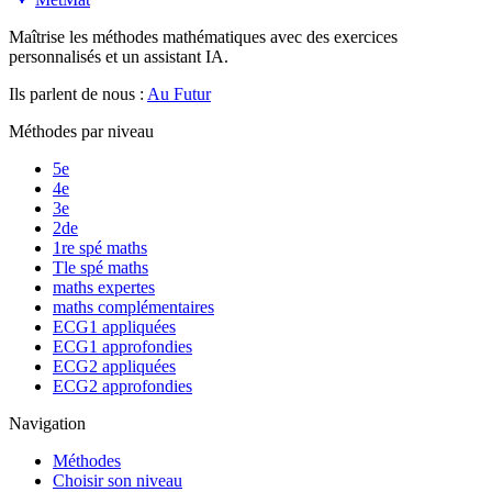
Maîtrise les méthodes mathématiques avec des exercices
personnalisés et un assistant IA.
Ils parlent de nous :
Au Futur
Méthodes par niveau
5e
4e
3e
2de
1re spé maths
Tle spé maths
maths expertes
maths complémentaires
ECG1 appliquées
ECG1 approfondies
ECG2 appliquées
ECG2 approfondies
Navigation
Méthodes
Choisir son niveau