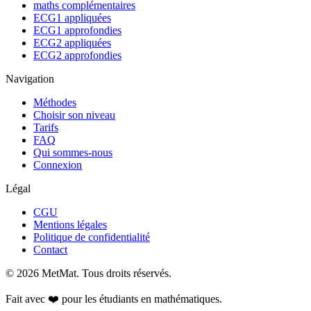
maths complémentaires
ECG1 appliquées
ECG1 approfondies
ECG2 appliquées
ECG2 approfondies
Navigation
Méthodes
Choisir son niveau
Tarifs
FAQ
Qui sommes-nous
Connexion
Légal
CGU
Mentions légales
Politique de confidentialité
Contact
©
2026
MetMat. Tous droits réservés.
Fait avec ❤️ pour les étudiants en mathématiques.