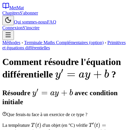
MetMat
Chapitres
S'abonner
Qui sommes-nous
FAQ
Connexion
S'inscrire
Méthodes
›
Terminale Maths Complémentaires (option)
›
Primitives
et équations différentielles
Comment résoudre l'équation
′
y'=ay+b
=
+
différentielle
?
y
a
y
b
′
y'
=
+
Résoudre
y
a
y
b
avec condition
=
initiale
ay
Que ferais-tu face à un exercice de ce type ?
+
′
T(t)
(
)
T'(t) =
(
)
=
La température
T
t
d'un objet (en °C) vérifie
T
t