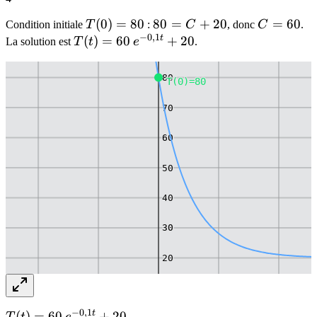
-0{,}1z
+ 20
T(0)
(
0
)
=
80
80
80
=
+
20
C
=
60
Condition initiale
T
:
C
, donc
C
.
−
0
,
1
=
=
=
t
T(t) =
(
)
=
60
+
20
La solution est
T
t
e
.
90
80
C
60
60\,e^{-0{,}1t}
+
+ 20
80
T(0)=80
20
70
60
60
50
40
30
30
20
10
−
0
,
1
t
T(t) =
(
)
=
60
+
20