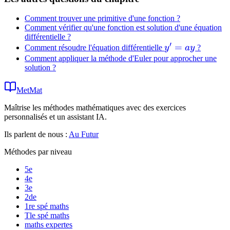
Comment trouver une primitive d'une fonction ?
Comment vérifier qu'une fonction est solution d'une équation
différentielle ?
′
y'=ay
=
Comment résoudre l'équation différentielle
y
a
y
?
Comment appliquer la méthode d'Euler pour approcher une
solution ?
MetMat
Maîtrise les méthodes mathématiques avec des exercices
personnalisés et un assistant IA.
Ils parlent de nous :
Au Futur
Méthodes par niveau
5e
4e
3e
2de
1re spé maths
Tle spé maths
maths expertes