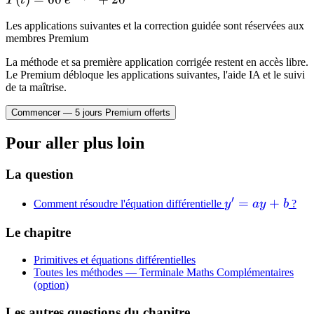
T
t
e
-40
-20
20
40
60\,e^{-0{,}1t}
Les applications suivantes et la correction guidée sont réservées aux
+ 20
membres Premium
La méthode et sa première application corrigée restent en accès libre.
Le Premium débloque les applications suivantes, l'aide IA et le suivi
de ta maîtrise.
Commencer — 5 jours Premium offerts
Pour aller plus loin
La question
′
y'=ay+b
=
+
Comment résoudre l'équation différentielle
y
a
y
b
?
Le chapitre
Primitives et équations différentielles
Toutes les méthodes —
Terminale Maths Complémentaires
(option)
Les autres questions du chapitre