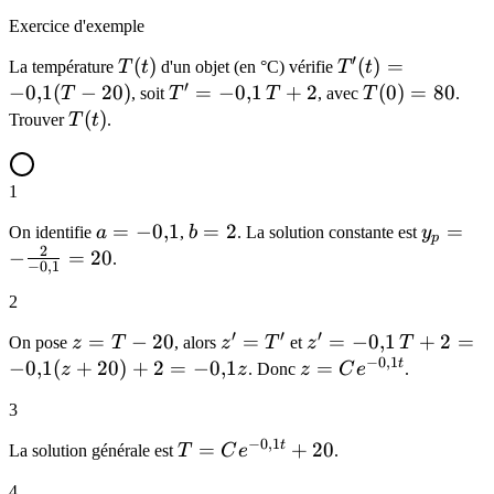
Exercice d'exemple
′
T(t)
(
)
T'(t) =
(
)
=
La température
T
t
d'un objet (en °C) vérifie
T
t
′
-0{,}1(T
−
0
,
1
(
−
20
)
T' =
=
−
0
,
1
+
2
T(0)
(
0
)
=
80
T
, soit
T
T
, avec
T
.
- 20)
-0{,}1\,T
=
T(t)
(
)
Trouver
T
t
.
+ 2
80
1
a =
=
−
0
,
1
b
=
2
y_p = -
=
On identifie
a
,
b
. La solution constante est
y
p
2
-0{,}1
=
\frac{2
−
=
20
.
−
0
,
1
2
{-0{,}1
2
= 20
′
′
′
z
=
−
20
z'
=
z' =
=
−
0
,
1
+
2
=
On pose
z
T
, alors
z
T
et
z
T
−
0
,
1
=
=
-0{,}1\,T
t
−
0
,
1
(
+
20
)
+
2
=
−
0
,
1
z =
=
z
z
. Donc
z
C
e
.
T
T'
+ 2 =
Ce^{-0{,}1t}
3
-
-0{,}1(z
20
+ 20) +
−
0
,
1
t
T =
=
+
20
La solution générale est
T
C
e
.
2 =
Ce^{-0{,}1t}
4