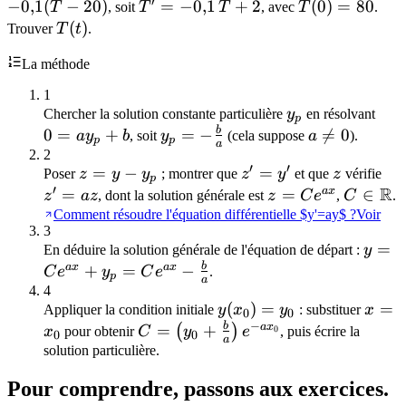
b
′
-0{,}1(T
−
0
,
1
(
−
20
)
T' =
=
−
0
,
1
+
2
T(0)
(
0
)
=
80
T
, soit
T
T
, avec
T
.
- 20)
-0{,}1\,T
=
T(t)
(
)
Trouver
T
t
.
+ 2
80
La méthode
1
y_p
0 =
Chercher la solution constante particulière
y
en résolvant
p
ay_
b
y_p = -
a
0
=
+
=
−

=
0
a
y
b
, soit
y
(cela suppose
a
).
p
p
a
+ b
\frac{b}
\neq
2
′
′
z =
=
−
z'
=
z
z'
Poser
z
y
y
; montrer que
z
y
et que
z
vérifie
{a}
0
p
′
R
y -
=
=
a
x
=
z =
=
C \in
∈
z
a
z
, dont la solution générale est
z
C
e
,
C
.
y_p
y'
az
Ce^{ax}
\mathb
Comment résoudre l'équation différentielle $y'=ay$ ?
Voir
3
y =
=
En déduire la solution générale de l'équation de départ :
y
Ce^{
b
a
x
a
x
+
=
−
C
e
y
C
e
.
p
a
+ y_
4
y(x_0)
(
)
=
x =
=
Ce^{
Appliquer la condition initiale
y
x
y
: substituer
x
0
0
−
= y_0
x_0
b
C = \left(y_0
a
x
=
+
(
)
-
0
x
pour obtenir
C
y
e
, puis écrire la
0
0
a
+ \frac{b}
solution particulière.
\frac
{a}\right)e^{-
{a}
Pour comprendre, passons aux exercices.
ax_0}