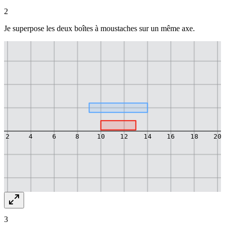
10=3
2
Je superpose les deux boîtes à moustaches sur un même axe.
A
B
2
4
6
8
10
12
14
16
18
20
3