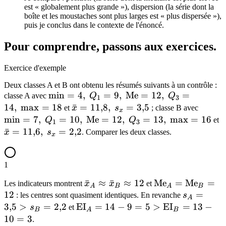
est « globalement plus grande »), dispersion (la série dont la
boîte et les moustaches sont plus larges est « plus dispersée »),
puis je conclus dans le contexte de l'énoncé.
Pour comprendre, passons aux exercices.
Exercice d'exemple
Deux classes A et B ont obtenu les résumés suivants à un contrôle :
\min=4,\ Q_1=9,\
min
=
4
,
=
9
,
Me
=
12
,
=
classe A avec
Q
Q
1
3
\mathrm{Me}=12,\
14
,
max
=
18
\bar{x}=11{,}8,\
ˉ
=
11
,
8
,
=
3
,
5
\min=
et
x
s
; classe B avec
x
Q_3=14,\ \max=18
s_x=3{,}5
\math
min
=
7
,
=
10
,
Me
=
12
,
=
13
,
max
=
16
\
Q
Q
et
1
3
Q_3=1
s
ˉ
=
11
,
6
,
=
2
,
2
x
s
. Comparer les deux classes.
x
1
\bar{x}_A\approx\bar{x}_B\ap
ˉ
≈
ˉ
≈
12
\mathrm{Me}_
Me
=
Me
=
Les indicateurs montrent
x
x
et
A
B
A
B
12
12
s_A=3{,}
=
: les centres sont quasiment identiques. En revanche
s
A
3
,
5
>
=
2
,
2
\mathrm{EI}_A=14-
EI
=
14
−
9
=
5
>
EI
=
13
−
s
et
B
A
B
9=5>\mathrm{EI}_B=13-
10
=
3
.