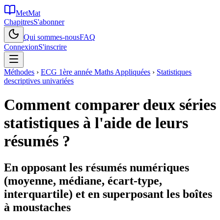
MetMat
Chapitres
S'abonner
Qui sommes-nous
FAQ
Connexion
S'inscrire
Méthodes
›
ECG 1ère année Maths Appliquées
›
Statistiques
descriptives univariées
Comment comparer deux séries
statistiques à l'aide de leurs
résumés ?
En opposant les résumés numériques
(moyenne, médiane, écart-type,
interquartile) et en superposant les boîtes
à moustaches