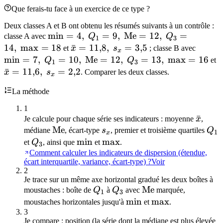
Que ferais-tu face à un exercice de ce type ?
Deux classes A et B ont obtenu les résumés suivants à un contrôle :
\min=4,\ Q_1=9,\
min
=
4
,
=
9
,
Me
=
12
,
=
classe A avec
Q
Q
1
3
\mathrm{Me}=12,\
14
,
max
=
18
\bar{x}=11{,}8,\
ˉ
=
11
,
8
,
=
3
,
5
\min=
et
x
s
; classe B avec
x
Q_3=14,\ \max=18
s_x=3{,}5
\math
min
=
7
,
=
10
,
Me
=
12
,
=
13
,
max
=
16
\
Q
Q
et
1
3
Q_3=1
s
ˉ
=
11
,
6
,
=
2
,
2
x
s
. Comparer les deux classes.
x
La méthode
1
\bar{
ˉ
Je calcule pour chaque série ses indicateurs : moyenne
x
,
\mathrm{Me}
Me
s_x
Q_
médiane
, écart-type
s
, premier et troisième quartiles
Q
1
x
Q_3
\min
min
\max
max
et
Q
, ainsi que
et
.
3
Comment calculer les indicateurs de dispersion (étendue,
écart interquartile, variance, écart-type) ?
Voir
2
Je trace sur un même axe horizontal gradué les deux boîtes à
Q_1
Q_3
\mathrm{Me}
Me
moustaches : boîte de
Q
à
Q
avec
marquée,
1
3
\min
min
\max
max
moustaches horizontales jusqu'à
et
.
3
Je compare : position (la série dont la médiane est plus élevée