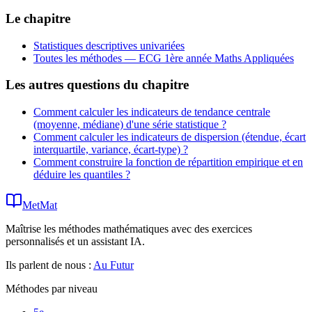
Le chapitre
Statistiques descriptives univariées
Toutes les méthodes —
ECG 1ère année Maths Appliquées
Les autres questions du chapitre
Comment calculer les indicateurs de tendance centrale
(moyenne, médiane) d'une série statistique ?
Comment calculer les indicateurs de dispersion (étendue, écart
interquartile, variance, écart-type) ?
Comment construire la fonction de répartition empirique et en
déduire les quantiles ?
MetMat
Maîtrise les méthodes mathématiques avec des exercices
personnalisés et un assistant IA.
Ils parlent de nous :
Au Futur
Méthodes par niveau