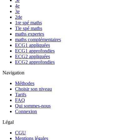
5e
4e
3e
2de
1re spé maths
Tle spé maths
maths expertes
maths complémentaires
ECG1 appliquées
ECG1 approfondies
ECG2 appliquées
ECG2 approfondies
Navigation
Méthodes
Choisir son niveau
Tarifs
FAQ
Qui sommes-nous
Connexion
Légal
CGU
Mentions légales